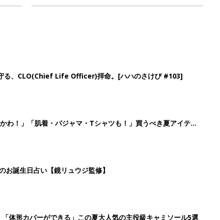
LO(Chief Life Officer)拝命。[ハハのさけび #103]
かわ！」「肌着・パジャマ・Tシャツも！」買うべき夏アイテム
日のお誕生日占い【鏡リュウジ監修】
」「体形カバーができる」この夏大人気の主役級キャミソール5選