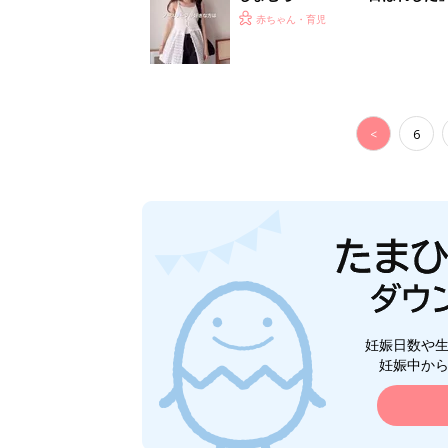
赤ちゃん・育児
<
6
妊娠日数や
妊娠中か