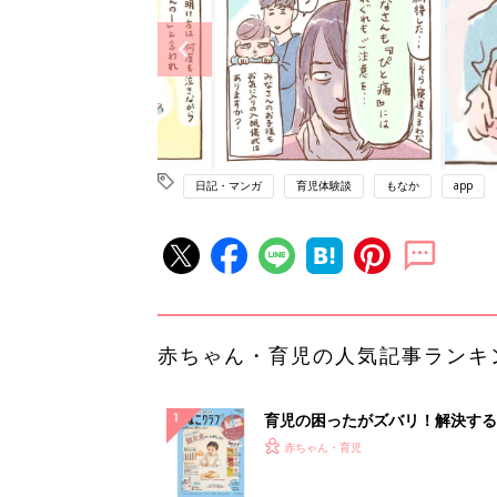
日記・マンガ
育児体験談
もなか
app
赤ちゃん・育児の人気記事ランキ
育児の困ったがズバリ！解決する
『ひよこクラブ 秋号』 4カ月～
赤ちゃん・育児
になるまで、育児に役立つ情報が
ぱい！