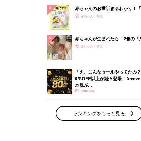
赤ちゃんのお世話まるわかり！『
てのひよこクラブ 夏号』〈巻頭
赤ちゃん・育児
集〉初めての授乳がうまくいく！
っぱい・ミルクの基本と夏のトラ
解決テク
赤ちゃんが生まれたら！2冊の「
ひよ」
赤ちゃん・育児
「え、こんなセールやってたの？
0％OFF以上が続々登場！Amazo
本気が...
PR（Amazon）
ランキングをもっと見る