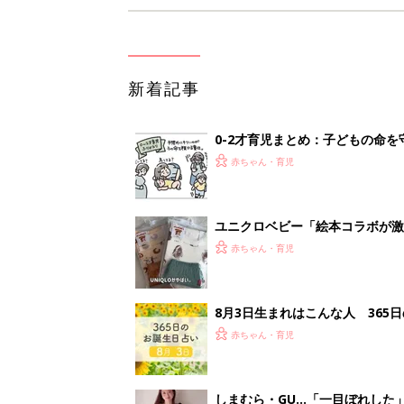
新着記事
0-2才育児まとめ：子どもの命を守る、C
赤ちゃん・育児
ユニクロベビー「絵本コラボが激
5選
赤ちゃん・育児
8月3日生まれはこんな人 365
赤ちゃん・育児
しまむら・GU…「一目ぼれした