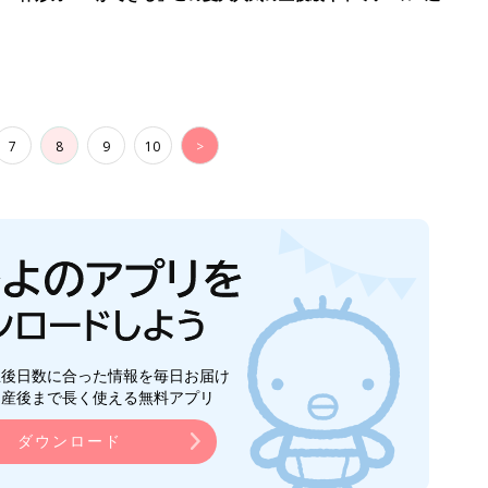
7
8
9
10
>
生後日数に合った情報を毎日お届け
ら産後まで長く使える無料アプリ
ダウンロード