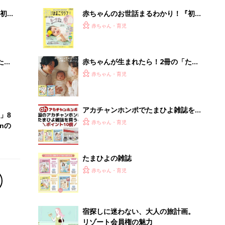
初め
赤ちゃんのお世話まるわかり！『初め
大特
てのひよこクラブ 夏号』〈巻頭大特
赤ちゃん・育児
 お
集〉初めての授乳がうまくいく！ お
ブル
っぱい・ミルクの基本と夏のトラブル
解決テク
たま
赤ちゃんが生まれたら！2冊の「たま
ひよ」
赤ちゃん・育児
アカチャンホンポでたまひよ雑誌を買
」8
うとポイント10倍【期間限定】
赤ちゃん・育児
nの
たまひよの雑誌
赤ちゃん・育児
宿探しに迷わない、大人の旅計画。
リゾート会員権の魅力