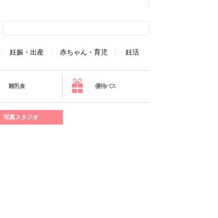
妊娠・出産
赤ちゃん・育児
妊活
離乳食
優待パス
写真スタジオ