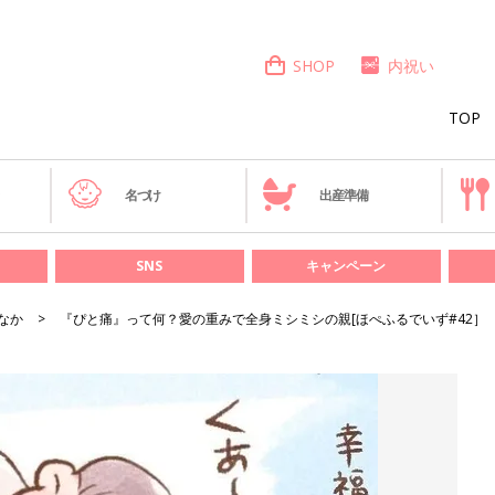
SHOP
内祝い
TOP
き
名づけ
出産準備
SNS
キャンペーン
なか
『ぴと痛』って何？愛の重みで全身ミシミシの親[ほぺふるでいず#42］