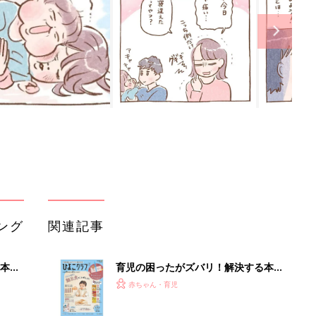
ング
関連記事
本
育児の困ったがズバリ！解決する本
2才
『ひよこクラブ 秋号』 4カ月～2才
赤ちゃん・育児
いっ
になるまで、育児に役立つ情報がいっ
ぱい！