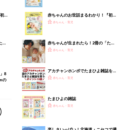
ぱい！
初め
赤ちゃんのお世話まるわかり！『初め
大特
てのひよこクラブ 夏号』〈巻頭大特
赤ちゃん・育児
 お
集〉初めての授乳がうまくいく！ お
ブル
っぱい・ミルクの基本と夏のトラブル
解決テク
たま
赤ちゃんが生まれたら！2冊の「たま
ひよ」
赤ちゃん・育児
アカチャンホンポでたまひよ雑誌を買
」8
うとポイント10倍【期間限定】
赤ちゃん・育児
nの
たまひよの雑誌
赤ちゃん・育児
楽しさいっぱい！北海道・ニセコで避