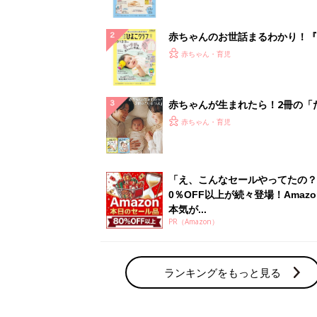
ぱい！
赤ちゃんのお世話まるわかり！『
てのひよこクラブ 夏号』〈巻頭
赤ちゃん・育児
集〉初めての授乳がうまくいく！
っぱい・ミルクの基本と夏のトラ
解決テク
赤ちゃんが生まれたら！2冊の「
ひよ」
赤ちゃん・育児
「え、こんなセールやってたの？
0％OFF以上が続々登場！Amazo
本気が...
PR（Amazon）
ランキングをもっと見る