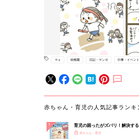
マォ
幼稚園
日記・マンガ
行事・イベン
赤ちゃん・育児の人気記事ランキ
育児の困ったがズバリ！解決する
『ひよこクラブ 秋号』 4カ月～
赤ちゃん・育児
になるまで、育児に役立つ情報が