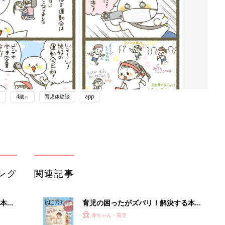
ト
4歳～
育児体験談
app
ング
関連記事
本
育児の困ったがズバリ！解決する本
2才
『ひよこクラブ 秋号』 4カ月～2才
赤ちゃん・育児
いっ
になるまで、育児に役立つ情報がいっ