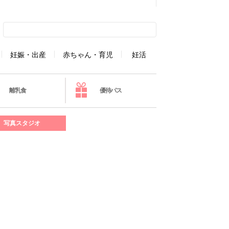
妊娠・出産
赤ちゃん・育児
妊活
離乳食
優待パス
写真スタジオ