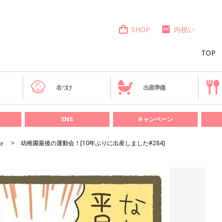
SHOP
内祝い
TOP
き
名づけ
出産準備
SNS
キャンペーン
ォ
幼稚園最後の運動会！[10年ぶりに出産しました#284]