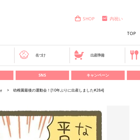
SHOP
内祝い
TOP
き
名づけ
出産準備
SNS
キャンペーン
ォ
幼稚園最後の運動会！[10年ぶりに出産しました#284]