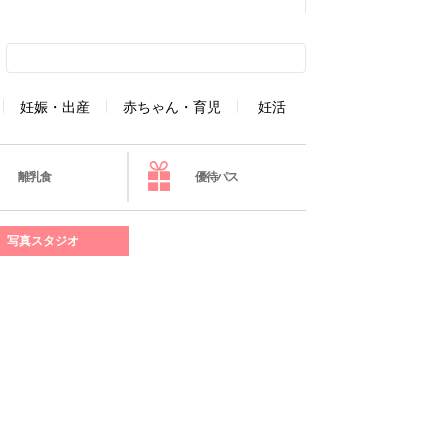
妊娠・出産
赤ちゃん・育児
妊活
離乳食
優待パス
写真スタジオ