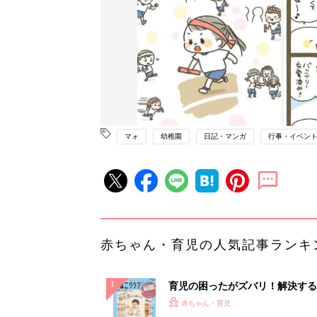
マォ
幼稚園
日記・マンガ
行事・イベン
赤ちゃん・育児の人気記事ランキ
育児の困ったがズバリ！解決する
『ひよこクラブ 秋号』 4カ月～
赤ちゃん・育児
になるまで、育児に役立つ情報が