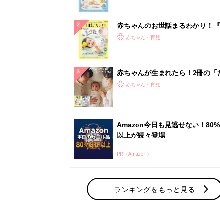
ぱい！
赤ちゃんのお世話まるわかり！『
てのひよこクラブ 夏号』〈巻頭
赤ちゃん・育児
集〉初めての授乳がうまくいく！
っぱい・ミルクの基本と夏のトラ
解決テク
赤ちゃんが生まれたら！2冊の「
ひよ」
赤ちゃん・育児
Amazon今日も見逃せない！80%
以上が続々登場
PR（Amazon）
ランキングをもっと見る