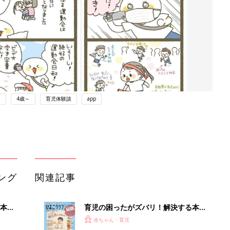
ト
4歳～
育児体験談
app
ング
関連記事
本
育児の困ったがズバリ！解決する本
2才
『ひよこクラブ 秋号』 4カ月～2才
赤ちゃん・育児
いっ
になるまで、育児に役立つ情報がいっ