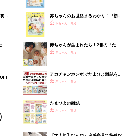
ぱい！
初め
赤ちゃんのお世話まるわかり！『初め
大特
てのひよこクラブ 夏号』〈巻頭大特
赤ちゃん・育児
 お
集〉初めての授乳がうまくいく！ お
ブル
っぱい・ミルクの基本と夏のトラブル
解決テク
たま
赤ちゃんが生まれたら！2冊の「たま
ひよ」
赤ちゃん・育児
アカチャンホンポでたまひよ雑誌を買
OFF
うとポイント10倍【期間限定】
赤ちゃん・育児
たまひよの雑誌
赤ちゃん・育児
【大人気】ひんやり冷感寝具で快適な