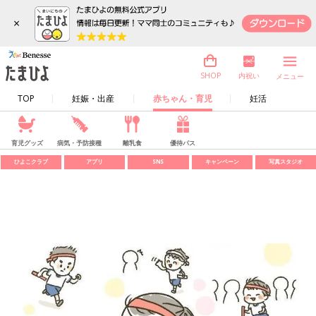
×
内祝い
SHOP
メニュー
TOP
妊娠・出産
赤ちゃん・育児
妊活
育児グッズ
病気・予防接種
離乳食
優待パス
ひよこクラブ
アプリ
SNS
キャンペーン
写真スタジオ