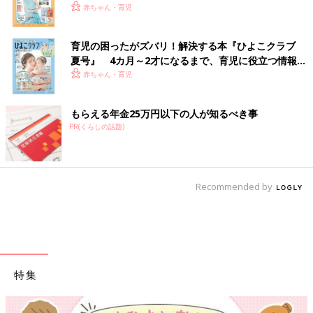
赤ちゃん・育児
育児の困ったがズバリ！解決する本『ひよこクラブ
夏号』 4カ月～2才になるまで、育児に役立つ情報が
いっぱい！
赤ちゃん・育児
もらえる年金25万円以下の人が知るべき事
PR(くらしの話題)
Recommended by
特集