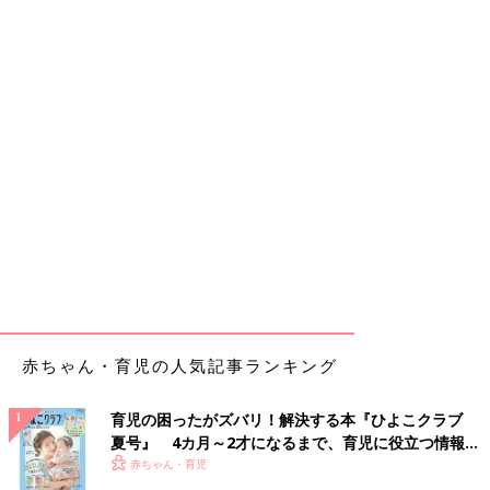
赤ちゃん・育児の人気記事ランキング
育児の困ったがズバリ！解決する本『ひよこクラブ
夏号』 4カ月～2才になるまで、育児に役立つ情報が
いっぱい！
赤ちゃん・育児