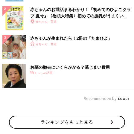
赤ちゃんのお世話まるわかり！『初めてのひよこクラ
ブ 夏号』〈巻頭大特集〉初めての授乳がうまくい
く！ おっぱい・ミルクの基本と夏のトラブル 解決テ
赤ちゃん・育児
ク
赤ちゃんが生まれたら！2冊の「たまひよ」
赤ちゃん・育児
お墓の撤去にいくらかかる？墓じまい費用
PR(くらしの話題)
Recommended by
ランキングをもっと見る