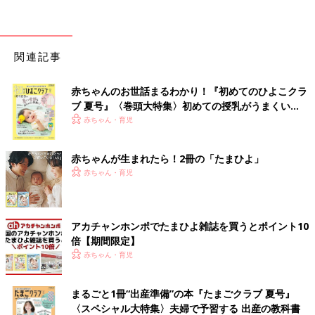
関連記事
赤ちゃんのお世話まるわかり！『初めてのひよこクラ
ブ 夏号』〈巻頭大特集〉初めての授乳がうまくい
く！ おっぱい・ミルクの基本と夏のトラブル 解決テ
赤ちゃん・育児
ク
赤ちゃんが生まれたら！2冊の「たまひよ」
赤ちゃん・育児
アカチャンホンポでたまひよ雑誌を買うとポイント10
倍【期間限定】
赤ちゃん・育児
まるごと1冊“出産準備”の本『たまごクラブ 夏号』
〈スペシャル大特集〉夫婦で予習する 出産の教科書