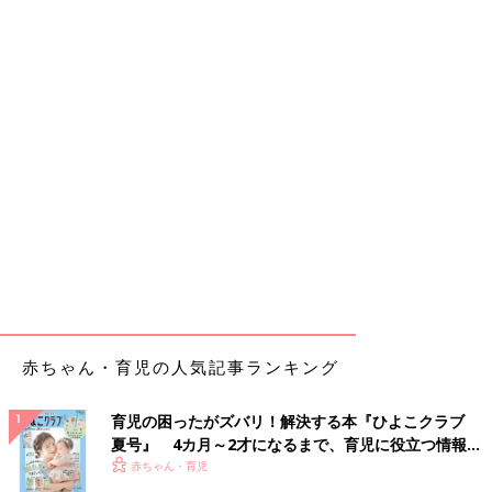
赤ちゃん・育児の人気記事ランキング
育児の困ったがズバリ！解決する本『ひよこクラブ
夏号』 4カ月～2才になるまで、育児に役立つ情報が
いっぱい！
赤ちゃん・育児