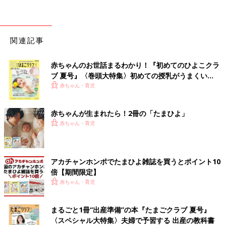
関連記事
赤ちゃんのお世話まるわかり！『初めてのひよこクラ
ブ 夏号』〈巻頭大特集〉初めての授乳がうまくい
く！ おっぱい・ミルクの基本と夏のトラブル 解決テ
赤ちゃん・育児
ク
赤ちゃんが生まれたら！2冊の「たまひよ」
赤ちゃん・育児
アカチャンホンポでたまひよ雑誌を買うとポイント10
倍【期間限定】
赤ちゃん・育児
まるごと1冊“出産準備”の本『たまごクラブ 夏号』
〈スペシャル大特集〉夫婦で予習する 出産の教科書