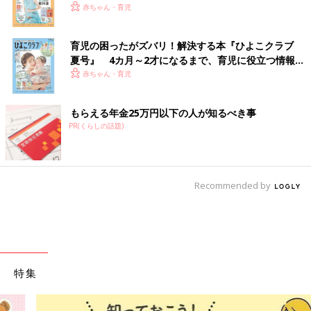
赤ちゃん・育児
育児の困ったがズバリ！解決する本『ひよこクラブ
夏号』 4カ月～2才になるまで、育児に役立つ情報が
いっぱい！
赤ちゃん・育児
もらえる年金25万円以下の人が知るべき事
PR(くらしの話題)
Recommended by
特集