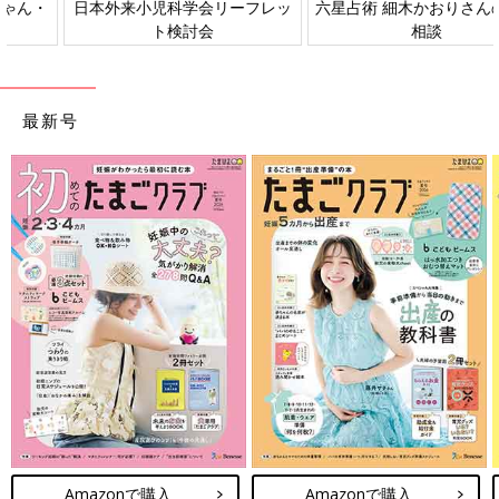
日本外来小児科学会リーフレッ
六星占術 細木かおりさんの人生
ト検討会
相談
最新号
Amazonで購入
Amazonで購入