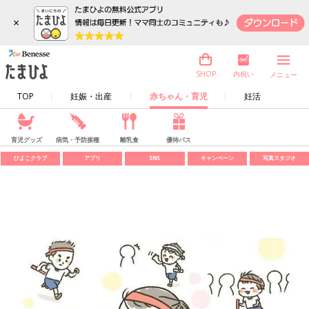
×
内祝い
SHOP
メニュー
TOP
妊娠・出産
赤ちゃん・育児
妊活
育児グッズ
病気・予防接種
離乳食
優待パス
ひよこクラブ
アプリ
SNS
キャンペーン
写真スタジオ