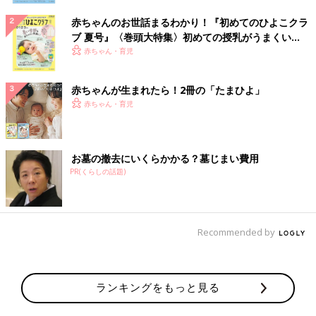
赤ちゃんのお世話まるわかり！『初めてのひよこクラ
ブ 夏号』〈巻頭大特集〉初めての授乳がうまくい
く！ おっぱい・ミルクの基本と夏のトラブル 解決テ
赤ちゃん・育児
ク
赤ちゃんが生まれたら！2冊の「たまひよ」
赤ちゃん・育児
お墓の撤去にいくらかかる？墓じまい費用
PR(くらしの話題)
Recommended by
ランキングをもっと見る