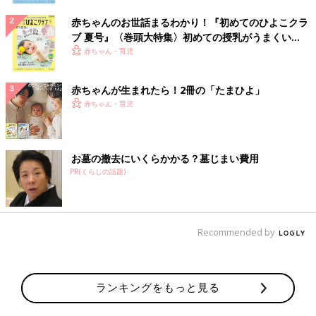
赤ちゃんのお世話まるわかり！『初めてのひよこクラ
ブ 夏号』〈巻頭大特集〉初めての授乳がうまくい
く！ おっぱい・ミルクの基本と夏のトラブル 解決テ
赤ちゃん・育児
ク
赤ちゃんが生まれたら！2冊の「たまひよ」
赤ちゃん・育児
お墓の撤去にいくらかかる？墓じまい費用
PR(くらしの話題)
Recommended by
ランキングをもっと見る