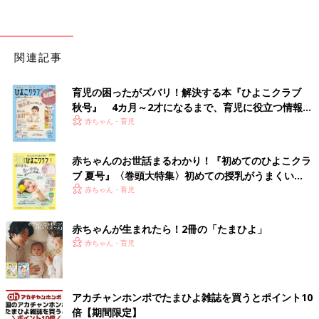
関連記事
育児の困ったがズバリ！解決する本『ひよこクラブ
秋号』 4カ月～2才になるまで、育児に役立つ情報が
いっぱい！
赤ちゃん・育児
赤ちゃんのお世話まるわかり！『初めてのひよこクラ
ブ 夏号』〈巻頭大特集〉初めての授乳がうまくい
く！ おっぱい・ミルクの基本と夏のトラブル 解決テ
赤ちゃん・育児
ク
赤ちゃんが生まれたら！2冊の「たまひよ」
赤ちゃん・育児
アカチャンホンポでたまひよ雑誌を買うとポイント10
倍【期間限定】