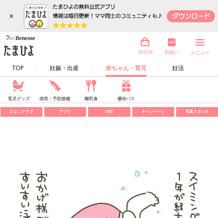
×
内祝い
SHOP
メニュー
TOP
妊娠・出産
赤ちゃん・育児
妊活
育児グッズ
病気・予防接種
離乳食
優待パス
ひよこクラブ
アプリ
SNS
キャンペーン
写真スタジオ