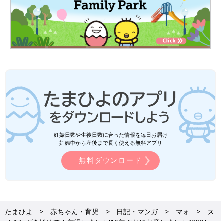
妊娠日数や生後日数に合った情報を毎日お届け
妊娠中から産後まで長く使える無料アプリ
無料ダウンロード
たまひよ
赤ちゃん・育児
日記・マンガ
マォ
ス