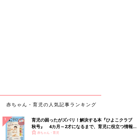
赤ちゃん・育児の人気記事ランキング
育児の困ったがズバリ！解決する本『ひよこクラブ
秋号』 4カ月～2才になるまで、育児に役立つ情報が
いっぱい！
赤ちゃん・育児