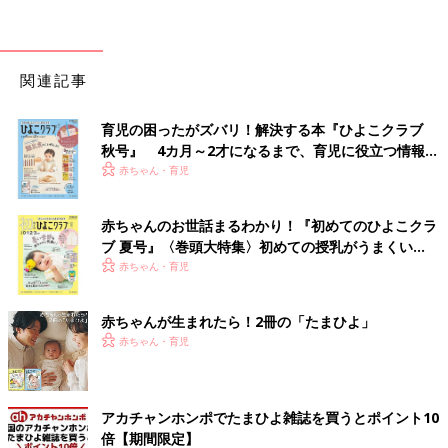
関連記事
育児の困ったがズバリ！解決する本『ひよこクラブ
秋号』 4カ月～2才になるまで、育児に役立つ情報が
いっぱい！
赤ちゃん・育児
赤ちゃんのお世話まるわかり！『初めてのひよこクラ
ブ 夏号』〈巻頭大特集〉初めての授乳がうまくい
く！ おっぱい・ミルクの基本と夏のトラブル 解決テ
赤ちゃん・育児
ク
赤ちゃんが生まれたら！2冊の「たまひよ」
赤ちゃん・育児
アカチャンホンポでたまひよ雑誌を買うとポイント10
倍【期間限定】