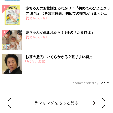
赤ちゃんのお世話まるわかり！『初めてのひよこクラ
ブ 夏号』〈巻頭大特集〉初めての授乳がうまくい
く！ おっぱい・ミルクの基本と夏のトラブル 解決テ
赤ちゃん・育児
ク
赤ちゃんが生まれたら！2冊の「たまひよ」
赤ちゃん・育児
お墓の撤去にいくらかかる？墓じまい費用
PR(くらしの話題)
Recommended by
ランキングをもっと見る