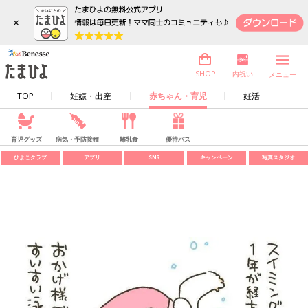
×
内祝い
SHOP
メニュー
TOP
妊娠・出産
赤ちゃん・育児
妊活
育児グッズ
病気・予防接種
離乳食
優待パス
ひよこクラブ
アプリ
SNS
キャンペーン
写真スタジオ