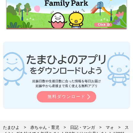
妊娠日数や生後日数に合った情報を毎日お届け
妊娠中から産後まで長く使える無料アプリ
無料ダウンロード
たまひよ
赤ちゃん・育児
日記・マンガ
マォ
ス