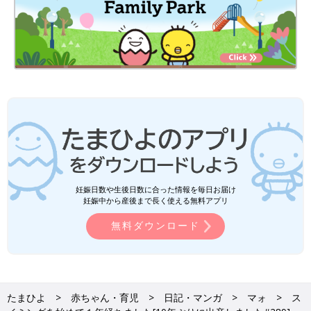
妊娠日数や生後日数に合った情報を毎日お届け
妊娠中から産後まで長く使える無料アプリ
無料ダウンロード
たまひよ
赤ちゃん・育児
日記・マンガ
マォ
ス