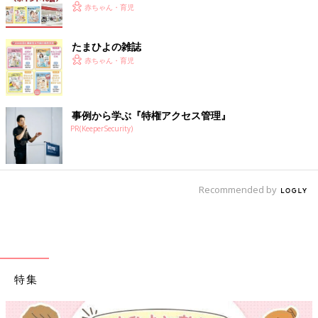
赤ちゃん・育児
たまひよの雑誌
赤ちゃん・育児
事例から学ぶ『特権アクセス管理』
PR(KeeperSecurity)
Recommended by
特集