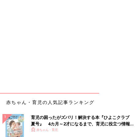
赤ちゃん・育児の人気記事ランキング
育児の困ったがズバリ！解決する本『ひよこクラブ
夏号』 4カ月～2才になるまで、育児に役立つ情報が
いっぱい！
赤ちゃん・育児