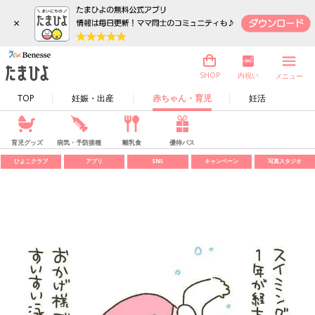
×
内祝い
SHOP
メニュー
TOP
妊娠・出産
赤ちゃん・育児
妊活
育児グッズ
病気・予防接種
離乳食
優待パス
ひよこクラブ
アプリ
SNS
キャンペーン
写真スタジオ