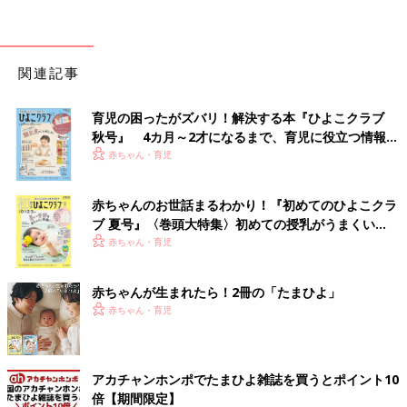
関連記事
育児の困ったがズバリ！解決する本『ひよこクラブ
秋号』 4カ月～2才になるまで、育児に役立つ情報が
いっぱい！
赤ちゃん・育児
赤ちゃんのお世話まるわかり！『初めてのひよこクラ
ブ 夏号』〈巻頭大特集〉初めての授乳がうまくい
く！ おっぱい・ミルクの基本と夏のトラブル 解決テ
赤ちゃん・育児
ク
赤ちゃんが生まれたら！2冊の「たまひよ」
赤ちゃん・育児
アカチャンホンポでたまひよ雑誌を買うとポイント10
倍【期間限定】