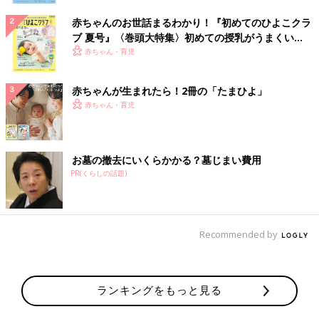
赤ちゃんのお世話まるわかり！『初めてのひよこクラ
ブ 夏号』〈巻頭大特集〉初めての授乳がうまくい
く！ おっぱい・ミルクの基本と夏のトラブル 解決テ
赤ちゃん・育児
ク
赤ちゃんが生まれたら！2冊の「たまひよ」
赤ちゃん・育児
お墓の撤去にいくらかかる？墓じまい費用
PR(くらしの話題)
Recommended by
ランキングをもっと見る