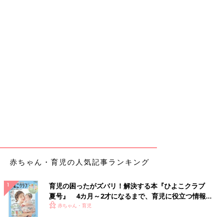
赤ちゃん・育児の人気記事ランキング
育児の困ったがズバリ！解決する本『ひよこクラブ
夏号』 4カ月～2才になるまで、育児に役立つ情報が
いっぱい！
赤ちゃん・育児