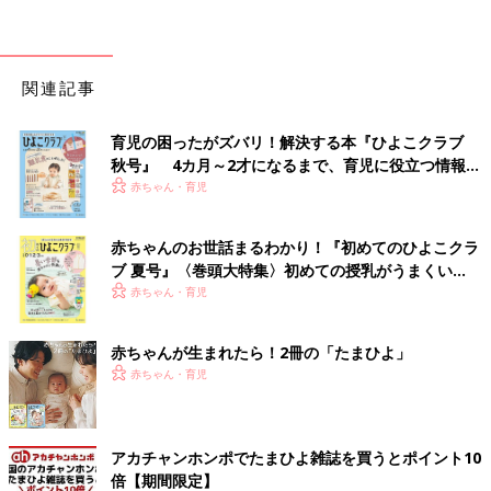
関連記事
育児の困ったがズバリ！解決する本『ひよこクラブ
秋号』 4カ月～2才になるまで、育児に役立つ情報が
いっぱい！
赤ちゃん・育児
赤ちゃんのお世話まるわかり！『初めてのひよこクラ
ブ 夏号』〈巻頭大特集〉初めての授乳がうまくい
く！ おっぱい・ミルクの基本と夏のトラブル 解決テ
赤ちゃん・育児
ク
赤ちゃんが生まれたら！2冊の「たまひよ」
赤ちゃん・育児
アカチャンホンポでたまひよ雑誌を買うとポイント10
倍【期間限定】