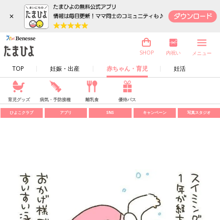
×
内祝い
SHOP
メニュー
TOP
妊娠・出産
赤ちゃん・育児
妊活
育児グッズ
病気・予防接種
離乳食
優待パス
ひよこクラブ
アプリ
SNS
キャンペーン
写真スタジオ