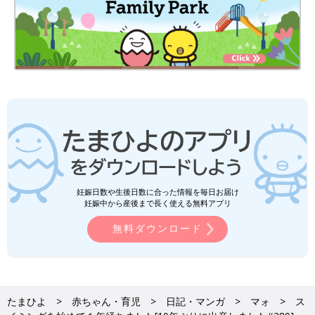
妊娠日数や生後日数に合った情報を毎日お届け
妊娠中から産後まで長く使える無料アプリ
無料ダウンロード
たまひよ
赤ちゃん・育児
日記・マンガ
マォ
ス