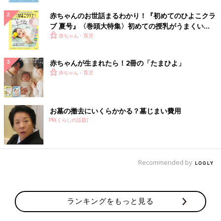
赤ちゃんのお世話まるわかり！『初めてのひよこクラ
ブ 夏号』〈巻頭大特集〉初めての授乳がうまくい
く！ おっぱい・ミルクの基本と夏のトラブル 解決テ
赤ちゃん・育児
ク
赤ちゃんが生まれたら！2冊の「たまひよ」
赤ちゃん・育児
お墓の撤去にいくらかかる？墓じまい費用
PR(くらしの話題)
Recommended by
ランキングをもっと見る