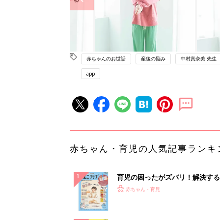
赤ちゃんのお世話
産後の悩み
中村真奈美 先生
app
赤ちゃん・育児の人気記事ランキ
育児の困ったがズバリ！解決する
『ひよこクラブ 秋号』 4カ月～
赤ちゃん・育児
になるまで、育児に役立つ情報が
ぱい！