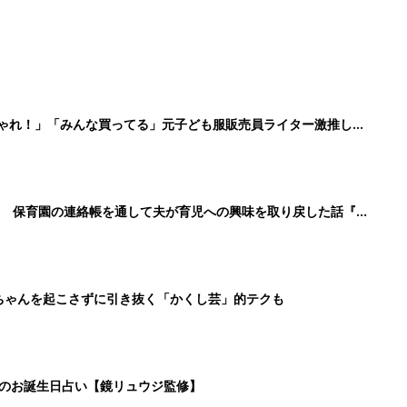
しゃれ！」「みんな買ってる」元子ども服販売員ライター激推し★
！ 保育園の連絡帳を通して夫が育児への興味を取り戻した話『ふ
ちゃんを起こさずに引き抜く「かくし芸」的テクも
日のお誕生日占い【鏡リュウジ監修】