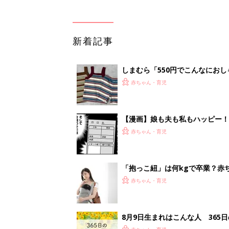
新着記事
しまむら「550円でこんなにお
夏のバズりトップス4選
赤ちゃん・育児
【漫画】娘も夫も私もハッピー
うふう子育て ＃92』
赤ちゃん・育児
「抱っこ紐」は何kgで卒業？赤
赤ちゃん・育児
8月9日生まれはこんな人 365