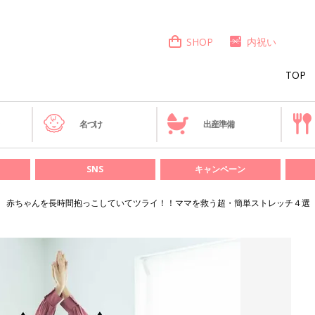
SHOP
内祝い
TOP
き
名づけ
出産準備
SNS
キャンペーン
赤ちゃんを長時間抱っこしていてツライ！！ママを救う超・簡単ストレッチ４選