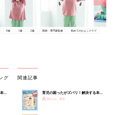
0歳
1歳
2歳
医師・専門家監修
初めてのひよこクラブ
ング
関連記事
本
育児の困ったがズバリ！解決する本
2才
『ひよこクラブ 秋号』 4カ月～2才
赤ちゃん・育児
いっ
になるまで、育児に役立つ情報がいっ
ぱい！