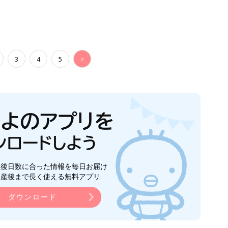
3
4
5
>
生後日数に合った情報を毎日お届け
ら産後まで長く使える無料アプリ
ダウンロード