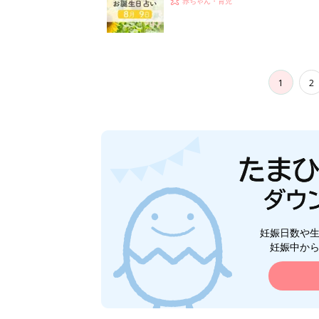
赤ちゃん・育児
1
2
妊娠日数や
妊娠中か