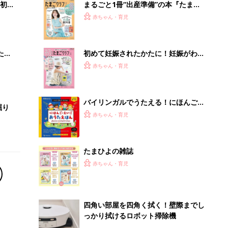
初め
まるごと1冊“出産準備”の本『たまご
大特
クラブ 夏号』〈スペシャル大特集〉
赤ちゃん・育児
 お
夫婦で予習する 出産の教科書
ブル
たま
初めて妊娠されたかたに！妊娠がわか
ったら最初に読む本『初めてのたまご
赤ちゃん・育児
クラブ 夏号』
バイリンガルでうたえる！にほんご
掘り
えいご おうたえほん（たまひよ おう
赤ちゃん・育児
た絵本）
たまひよの雑誌
赤ちゃん・育児
四角い部屋を四角く拭く！壁際までし
っかり拭けるロボット掃除機