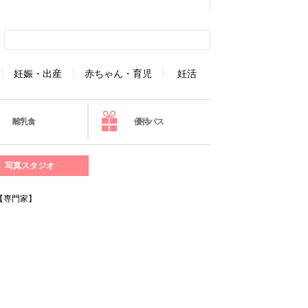
妊娠・出産
赤ちゃん・育児
妊活
離乳食
優待パス
写真スタジオ
【専門家】