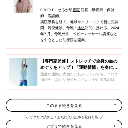
PROFILE：せるか助
産院
院長（助産師・保健
師・看護師）
病院勤務を経て、地域やクリニックで新生児訪
問、乳児健診、母乳・
沐浴
訪問に携わる。2024
年7 月、母乳外来、ベビーマッサージ講座など
を中心とした助産院を開業。
【専門家監修】ストレッチで全身の血の
めぐりをアップ！「運動習慣」を身につ
けよう
適度な運動が大切だとわかっていても、コロナ
禍の今、なかなか始めにくい。外に出るのは抵
抗がある…という人は注目です。手軽にできて
血流をアップさせることで妊娠体質に近づくと
っておきのストレッチをプロがアドバイス！生
1．肩こり解消！肩回しストレッチ
活と体を見直す基本講座「プレコンセプション
このまま続きを見る
ケア」の視点で、「運動習慣」についてメディ
カル・フィットネス・コーディネーターの竹内
サクサク読める！お気に入り記事を登録可能
邦子先生に教えてもらいました。
アプリで続きを見る