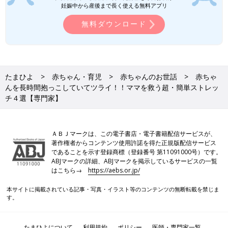
妊娠中から産後まで長く使える無料アプリ
無料ダウンロード
たまひよ
赤ちゃん・育児
赤ちゃんのお世話
赤ちゃ
んを長時間抱っこしていてツライ！！ママを救う超・簡単ストレッ
チ４選【専門家】
ＡＢＪマークは、この電子書店・電子書籍配信サービスが、
著作権者からコンテンツ使用許諾を得た正規版配信サービス
であることを示す登録商標（登録番号 第11091000号）です。
ABJマークの詳細、ABJマークを掲示しているサービスの一覧
はこちら→
https://aebs.or.jp/
本サイトに掲載されている記事・写真・イラスト等のコンテンツの無断転載を禁じま
す。
Amazonで購入する（送料無料）
たまひよについて
利用規約
ポリシー
医師・専門家一覧