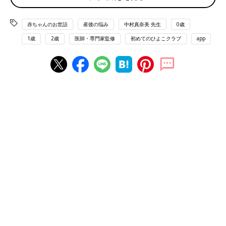
赤ちゃんのお世話
産後の悩み
中村真奈美 先生
0歳
1歳
2歳
医師・専門家監修
初めてのひよこクラブ
app
まずは、肩こりがラクになるストレッチです。右肩に右手、左肩
に左手を乗せ、肩を大きく回します。前回しも後ろ回しも、両方
行いましょう。心地いい回数、ペースでOK。
２．肩こりに効く！肩甲骨寄せストレッチ
肩こりに効果的なストレッチを、もう一つ紹介します。
１）腕をクロスして胸の前に伸ばす