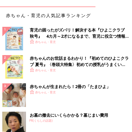
赤ちゃん・育児の人気記事ランキング
育児の困ったがズバリ！解決する本『ひよこクラブ
秋号』 4カ月～2才になるまで、育児に役立つ情報が
いっぱい！
赤ちゃん・育児
赤ちゃんのお世話まるわかり！『初めてのひよこクラ
ブ 夏号』〈巻頭大特集〉初めての授乳がうまくい
く！ おっぱい・ミルクの基本と夏のトラブル 解決テ
赤ちゃん・育児
ク
赤ちゃんが生まれたら！2冊の「たまひよ」
胸の前に腕を伸ばします。左右の腕を交差させて、左右の手のひ
赤ちゃん・育児
ら同士を合わせます。
２）腕を頭上に上げていく
お墓の撤去にいくらかかる？墓じまい費用
PR(くらしの話題)