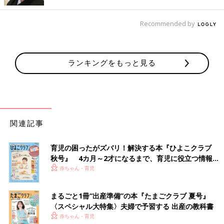
Recommended by
ランキングをもっと見る
関連記事
交差させた腕を、そのまま頭上に上げていき、耳の後ろの位置で
10秒キープします。
育児の困ったがズバリ！解決する本『ひよこクラブ
秋号』 4カ月～2才になるまで、育児に役立つ情報が
３）肩甲骨を寄せながら腕を下ろす
いっぱい！
赤ちゃん・育児
まるごと1冊“出産準備”の本『たまごクラブ 夏号』
〈スペシャル大特集〉夫婦で予習する 出産の教科書
赤ちゃん・育児