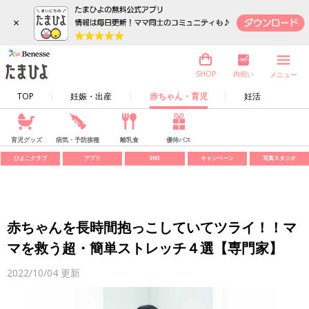
×
内祝い
SHOP
メニュー
TOP
妊娠・出産
赤ちゃん・育児
妊活
育児グッズ
病気・予防接種
離乳食
優待パス
ひよこクラブ
アプリ
SNS
キャンペーン
写真スタジオ
赤ちゃんを長時間抱っこしていてツライ！！マ
マを救う超・簡単ストレッチ４選【専門家】
2022/10/04
更新