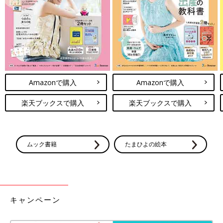
Amazonで購入
Amazonで購入
最後に、腱鞘炎で手首が痛いときにおすすめのストレッチを紹
楽天ブックスで購入
楽天ブックスで購入
介。正座の姿勢から、手の指が自分の体のほうを向くようにして
腕をつきます。腕に痛みを感じる場合は、手の位置を体のほうに
近づけて、痛みが出ないように調整しましょう。
ムック書籍
たまひよの絵本
監修／中村真奈美先生
撮影／アベユキへ 取材・文／ひよこクラブ編集部
毎日これだけで肩こり解消！自宅ででき
キャンペーン
る簡単ストレッチ！
子育て中のママは、何かと肩がこりやすいです