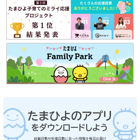
よね。ただでさえ育児や家事は大変なのに、肩
がこってしまうと余計に疲れてしまいます。毎
日をもっと快適に過ごせように、自分で肩こり
解消してみませんか？今回は、肩こり解消にな
今回、教えてもらったストレッチは、どれも特別な準備はいら
るストレッチについて、パーソナルトレーナー
ず、数分でできるものばかり。痛みのある部位のストレッチを、
の倉田明菜さんに紹介いただきました。
赤ちゃんのお昼寝中など、ちょっとした空き時間にやってみてく
ださいね。
『初めてのひよこクラブ』2022年秋号には、低月齢赤ちゃんの
ママ・パパ向けにお世話のしかたをわかりやすく写真つきで解説
した、別冊付録「0～3カ月 お世話の教科書」がついています。
参考／『初めてのひよこクラブ』2022年秋号別冊付録「0～3カ
月 お世話の教科書」
●記事の内容は記事執筆当時の情報であり、現在と異なる場合が
あります。
『初めてのひよこクラブ』最新号はこちら！
妊娠日数や生後日数に合った情報を毎日お届け