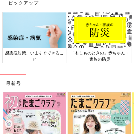
ピックアップ
感染症対策、いますぐできるこ
「もしものときの」赤ちゃん・
と
家族の防災
その後、息を吐きながら、背中を突き上げるようにしながら丸め
ていきます。このとき、おへそをのぞき込むようにするのがポイ
ント。心地いいペースで、１と２を繰り返します。
最新号
４．腱鞘炎解消ストレッチ