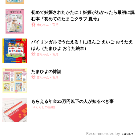
初めて妊娠されたかたに！妊娠がわかったら最初に読
む本『初めてのたまごクラブ 夏号』
赤ちゃん・育児
バイリンガルでうたえる！にほんご えいご おうたえ
ほん（たまひよ おうた絵本）
赤ちゃん・育児
肩甲骨を寄せるように意識しながら、ひじを曲げた状態で腕を下
ろしていきます。１，２、３を、気持ちのいいペースで、数回行
たまひよの雑誌
いましょう。
赤ちゃん・育児
３．腰痛解消ストレッチ
もらえる年金25万円以下の人が知るべき事
PR(くらしの話題)
続いて、腰が痛いときに効果的なストレッチを紹介します。
１）床に正座し、前に腕をつく
Recommended by