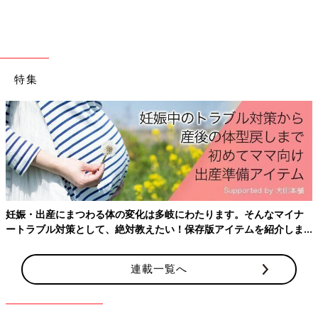
特集
まず、正座の姿勢から、床に腕をつき、息を吸います。このと
き、腰が反らないように注意しましょう。
妊娠・出産にまつわる体の変化は多岐にわたります。そんなマイナ
ートラブル対策として、絶対教えたい！保存版アイテムを紹介しま
す。
２）息を吐きながら背中を丸める
連載一覧へ