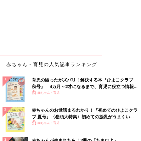
赤ちゃん・育児の人気記事ランキング
育児の困ったがズバリ！解決する本『ひよこクラブ
秋号』 4カ月～2才になるまで、育児に役立つ情報が
いっぱい！
赤ちゃん・育児
赤ちゃんのお世話まるわかり！『初めてのひよこクラ
ブ 夏号』〈巻頭大特集〉初めての授乳がうまくい
く！ おっぱい・ミルクの基本と夏のトラブル 解決テ
赤ちゃん・育児
ク
赤ちゃんが生まれたら！2冊の「たまひよ」