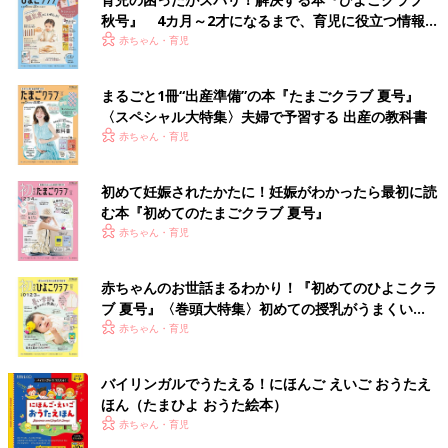
秋号』 4カ月～2才になるまで、育児に役立つ情報が
いっぱい！
赤ちゃん・育児
まるごと1冊“出産準備”の本『たまごクラブ 夏号』
〈スペシャル大特集〉夫婦で予習する 出産の教科書
赤ちゃん・育児
初めて妊娠されたかたに！妊娠がわかったら最初に読
む本『初めてのたまごクラブ 夏号』
赤ちゃん・育児
赤ちゃんのお世話まるわかり！『初めてのひよこクラ
ブ 夏号』〈巻頭大特集〉初めての授乳がうまくい
く！ おっぱい・ミルクの基本と夏のトラブル 解決テ
赤ちゃん・育児
ク
バイリンガルでうたえる！にほんご えいご おうたえ
ほん（たまひよ おうた絵本）
赤ちゃん・育児