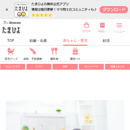
×
内祝い
SHOP
メニュー
TOP
妊娠・出産
赤ちゃん・育児
妊活
育児グッズ
病気・予防接種
離乳食
優待パス
ひよこクラブ
アプリ
SNS
キャンペーン
写真スタジオ