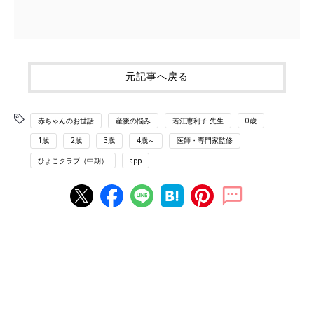
元記事へ戻る
赤ちゃんのお世話
産後の悩み
若江恵利子 先生
0歳
1歳
2歳
3歳
4歳～
医師・専門家監修
ひよこクラブ（中期）
app