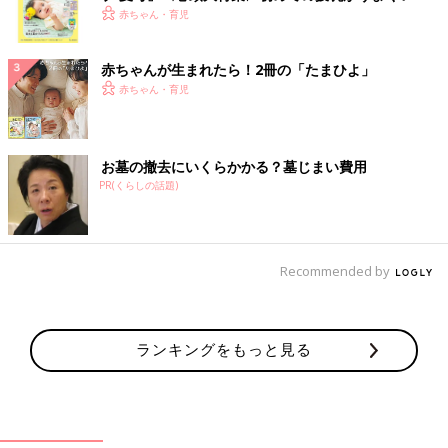
く！ おっぱい・ミルクの基本と夏のトラブル 解決テ
赤ちゃん・育児
ク
赤ちゃんが生まれたら！2冊の「たまひよ」
赤ちゃん・育児
お墓の撤去にいくらかかる？墓じまい費用
PR(くらしの話題)
Recommended by
ランキングをもっと見る