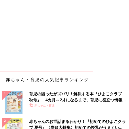
赤ちゃん・育児の人気記事ランキング
育児の困ったがズバリ！解決する本『ひよこクラブ
秋号』 4カ月～2才になるまで、育児に役立つ情報が
いっぱい！
赤ちゃん・育児
赤ちゃんのお世話まるわかり！『初めてのひよこクラ
ブ 夏号』〈巻頭大特集〉初めての授乳がうまくい