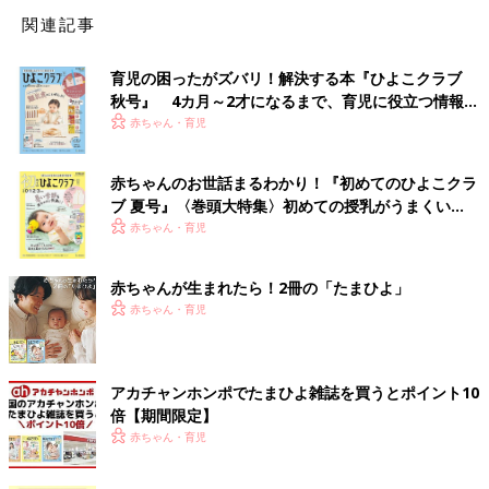
関連記事
育児の困ったがズバリ！解決する本『ひよこクラブ
秋号』 4カ月～2才になるまで、育児に役立つ情報が
いっぱい！
赤ちゃん・育児
赤ちゃんのお世話まるわかり！『初めてのひよこクラ
ブ 夏号』〈巻頭大特集〉初めての授乳がうまくい
く！ おっぱい・ミルクの基本と夏のトラブル 解決テ
赤ちゃん・育児
ク
赤ちゃんが生まれたら！2冊の「たまひよ」
赤ちゃん・育児
アカチャンホンポでたまひよ雑誌を買うとポイント10
倍【期間限定】
赤ちゃん・育児