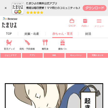
×
内祝い
SHOP
メニュー
TOP
妊娠・出産
赤ちゃん・育児
妊活
育児グッズ
病気・予防接種
離乳食
優待パス
ひよこクラブ
アプリ
SNS
キャンペーン
写真スタジオ