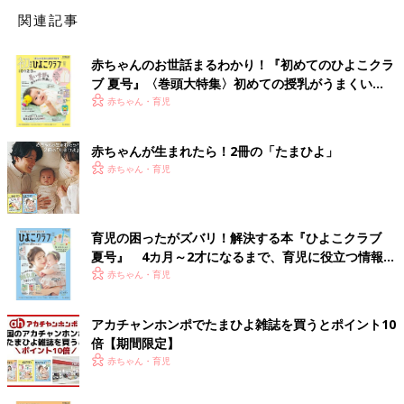
関連記事
赤ちゃんのお世話まるわかり！『初めてのひよこクラ
ブ 夏号』〈巻頭大特集〉初めての授乳がうまくい
く！ おっぱい・ミルクの基本と夏のトラブル 解決テ
赤ちゃん・育児
ク
赤ちゃんが生まれたら！2冊の「たまひよ」
赤ちゃん・育児
育児の困ったがズバリ！解決する本『ひよこクラブ
夏号』 4カ月～2才になるまで、育児に役立つ情報が
いっぱい！
赤ちゃん・育児
アカチャンホンポでたまひよ雑誌を買うとポイント10
倍【期間限定】
赤ちゃん・育児