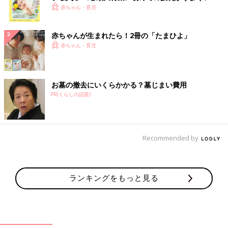
く！ おっぱい・ミルクの基本と夏のトラブル 解決テ
赤ちゃん・育児
ク
赤ちゃんが生まれたら！2冊の「たまひよ」
赤ちゃん・育児
お墓の撤去にいくらかかる？墓じまい費用
PR(くらしの話題)
Recommended by
ランキングをもっと見る