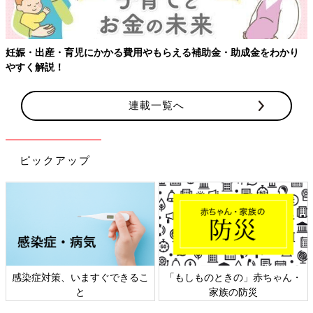
かり
連載一覧へ
ピックアップ
ちゃん・
日本外来小児科学会リーフレッ
六星占術 細木かおりさん
ト検討会
相談