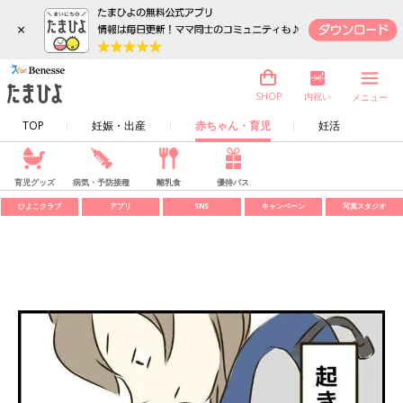
×
内祝い
SHOP
メニュー
TOP
妊娠・出産
赤ちゃん・育児
妊活
育児グッズ
病気・予防接種
離乳食
優待パス
ひよこクラブ
アプリ
SNS
キャンペーン
写真スタジオ