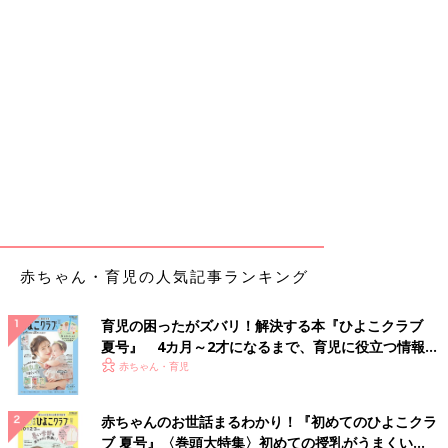
赤ちゃん・育児の人気記事ランキング
育児の困ったがズバリ！解決する本『ひよこクラブ
夏号』 4カ月～2才になるまで、育児に役立つ情報が
いっぱい！
赤ちゃん・育児
赤ちゃんのお世話まるわかり！『初めてのひよこクラ
ブ 夏号』〈巻頭大特集〉初めての授乳がうまくい