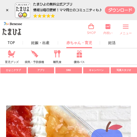
×
内祝い
SHOP
メニュー
TOP
妊娠・出産
赤ちゃん・育児
妊活
育児グッズ
病気・予防接種
離乳食
優待パス
ひよこクラブ
アプリ
SNS
キャンペーン
写真スタジオ