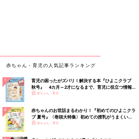
赤ちゃん・育児の人気記事ランキング
育児の困ったがズバリ！解決する本『ひよこクラブ
秋号』 4カ月～2才になるまで、育児に役立つ情報が
いっぱい！
赤ちゃん・育児
赤ちゃんのお世話まるわかり！『初めてのひよこクラ
ブ 夏号』〈巻頭大特集〉初めての授乳がうまくい
く！ おっぱい・ミルクの基本と夏のトラブル 解決テ
赤ちゃん・育児
ク