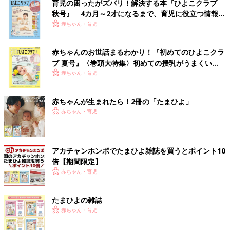
育児の困ったがズバリ！解決する本『ひよこクラブ
秋号』 4カ月～2才になるまで、育児に役立つ情報が
いっぱい！
赤ちゃん・育児
赤ちゃんのお世話まるわかり！『初めてのひよこクラ
ブ 夏号』〈巻頭大特集〉初めての授乳がうまくい
く！ おっぱい・ミルクの基本と夏のトラブル 解決テ
赤ちゃん・育児
ク
赤ちゃんが生まれたら！2冊の「たまひよ」
赤ちゃん・育児
アカチャンホンポでたまひよ雑誌を買うとポイント10
倍【期間限定】
赤ちゃん・育児
たまひよの雑誌
赤ちゃん・育児