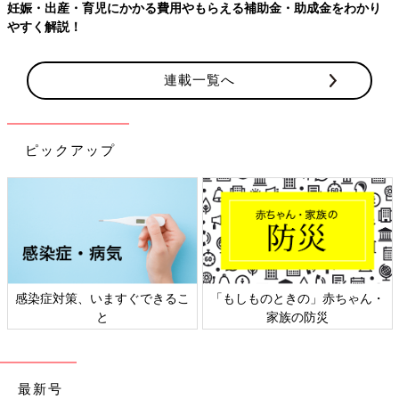
助金・助成金をわかり
【ワクチン接種できるものも】妊婦の感染症
連載一覧へ
ピックアップ
しものときの」赤ちゃん・
日本外来小児科学会リーフレッ
六星占
家族の防災
ト検討会
最新号