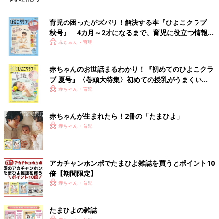
育児の困ったがズバリ！解決する本『ひよこクラブ
秋号』 4カ月～2才になるまで、育児に役立つ情報が
いっぱい！
赤ちゃん・育児
赤ちゃんのお世話まるわかり！『初めてのひよこクラ
ブ 夏号』〈巻頭大特集〉初めての授乳がうまくい
く！ おっぱい・ミルクの基本と夏のトラブル 解決テ
赤ちゃん・育児
ク
赤ちゃんが生まれたら！2冊の「たまひよ」
赤ちゃん・育児
アカチャンホンポでたまひよ雑誌を買うとポイント10
倍【期間限定】
赤ちゃん・育児
たまひよの雑誌