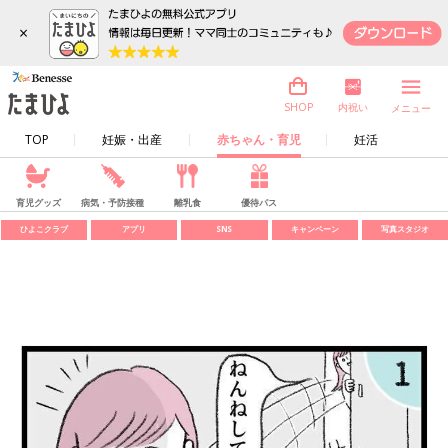
×
内祝い
SHOP
メニュー
TOP
妊娠・出産
赤ちゃん・育児
妊活
育児グッズ
病気・予防接種
離乳食
優待パス
ひよこクラブ
アプリ
SNS
キャンペーン
写真スタジオ