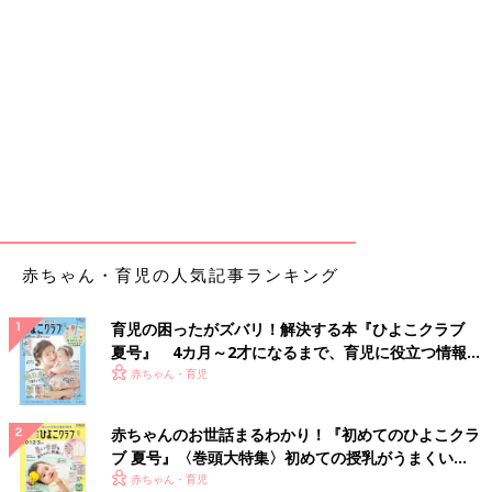
赤ちゃん・育児の人気記事ランキング
育児の困ったがズバリ！解決する本『ひよこクラブ
夏号』 4カ月～2才になるまで、育児に役立つ情報が
いっぱい！
赤ちゃん・育児
赤ちゃんのお世話まるわかり！『初めてのひよこクラ
ブ 夏号』〈巻頭大特集〉初めての授乳がうまくい
く！ おっぱい・ミルクの基本と夏のトラブル 解決テ
赤ちゃん・育児