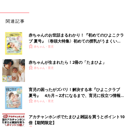
関連記事
赤ちゃんのお世話まるわかり！『初めてのひよこクラ
ブ 夏号』〈巻頭大特集〉初めての授乳がうまくい
く！ おっぱい・ミルクの基本と夏のトラブル 解決テ
赤ちゃん・育児
ク
赤ちゃんが生まれたら！2冊の「たまひよ」
赤ちゃん・育児
育児の困ったがズバリ！解決する本『ひよこクラブ
夏号』 4カ月～2才になるまで、育児に役立つ情報が
いっぱい！
赤ちゃん・育児
アカチャンホンポでたまひよ雑誌を買うとポイント10
倍【期間限定】