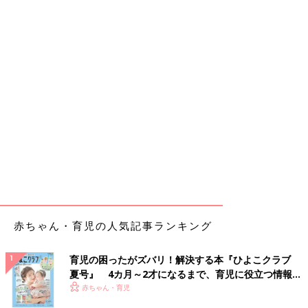
赤ちゃん・育児の人気記事ランキング
育児の困ったがズバリ！解決する本『ひよこクラブ
夏号』 4カ月～2才になるまで、育児に役立つ情報が
いっぱい！
赤ちゃん・育児