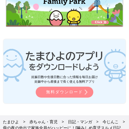
妊娠日数や生後日数に合った情報を毎日お届け
妊娠中から産後まで長く使える無料アプリ
無料ダウンロード
たまひよ
赤ちゃん・育児
日記・マンガ
今じんこ
母の夜の外出で家族全員がハッピーに！[噛みしめ育児スルメ日記