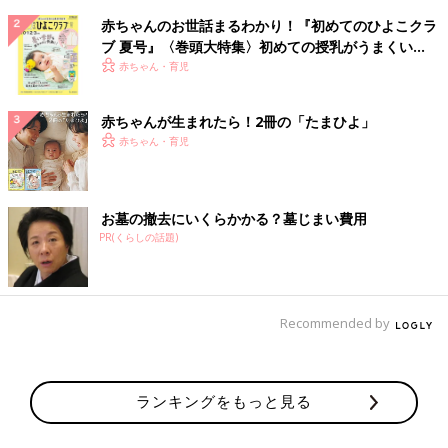
赤ちゃんのお世話まるわかり！『初めてのひよこクラ
ブ 夏号』〈巻頭大特集〉初めての授乳がうまくい
く！ おっぱい・ミルクの基本と夏のトラブル 解決テ
赤ちゃん・育児
ク
赤ちゃんが生まれたら！2冊の「たまひよ」
赤ちゃん・育児
お墓の撤去にいくらかかる？墓じまい費用
PR(くらしの話題)
Recommended by
ランキングをもっと見る