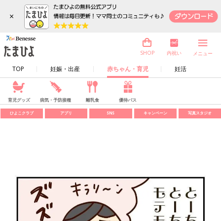
×
内祝い
SHOP
メニュー
TOP
妊娠・出産
赤ちゃん・育児
妊活
育児グッズ
病気・予防接種
離乳食
優待パス
ひよこクラブ
アプリ
SNS
キャンペーン
写真スタジオ