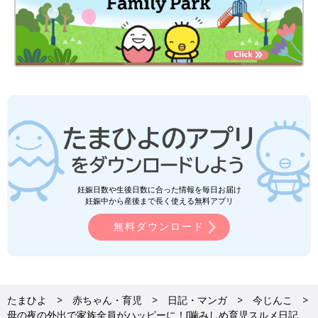
妊娠日数や生後日数に合った情報を毎日お届け
妊娠中から産後まで長く使える無料アプリ
無料ダウンロード
たまひよ
赤ちゃん・育児
日記・マンガ
今じんこ
母の夜の外出で家族全員がハッピーに！[噛みしめ育児スルメ日記