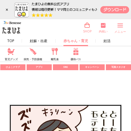
×
内祝い
SHOP
メニュー
TOP
妊娠・出産
赤ちゃん・育児
妊活
育児グッズ
病気・予防接種
離乳食
優待パス
ひよこクラブ
アプリ
SNS
キャンペーン
写真スタジオ