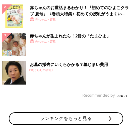
赤ちゃんのお世話まるわかり！『初めてのひよこクラ
ブ 夏号』〈巻頭大特集〉初めての授乳がうまくい
く！ おっぱい・ミルクの基本と夏のトラブル 解決テ
赤ちゃん・育児
ク
赤ちゃんが生まれたら！2冊の「たまひよ」
赤ちゃん・育児
お墓の撤去にいくらかかる？墓じまい費用
PR(くらしの話題)
Recommended by
ランキングをもっと見る