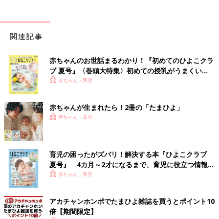
関連記事
赤ちゃんのお世話まるわかり！『初めてのひよこクラ
ブ 夏号』〈巻頭大特集〉初めての授乳がうまくい
く！ おっぱい・ミルクの基本と夏のトラブル 解決テ
赤ちゃん・育児
ク
赤ちゃんが生まれたら！2冊の「たまひよ」
赤ちゃん・育児
育児の困ったがズバリ！解決する本『ひよこクラブ
夏号』 4カ月～2才になるまで、育児に役立つ情報が
いっぱい！
赤ちゃん・育児
アカチャンホンポでたまひよ雑誌を買うとポイント10
倍【期間限定】