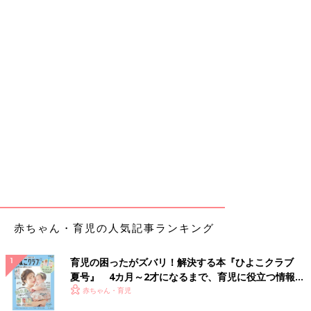
赤ちゃん・育児の人気記事ランキング
育児の困ったがズバリ！解決する本『ひよこクラブ
夏号』 4カ月～2才になるまで、育児に役立つ情報が
いっぱい！
赤ちゃん・育児