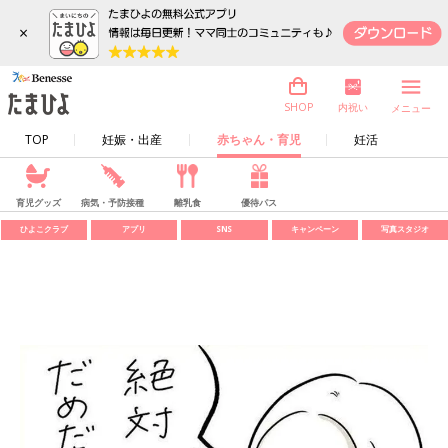
×
内祝い
SHOP
メニュー
TOP
妊娠・出産
赤ちゃん・育児
妊活
育児グッズ
病気・予防接種
離乳食
優待パス
ひよこクラブ
アプリ
SNS
キャンペーン
写真スタジオ