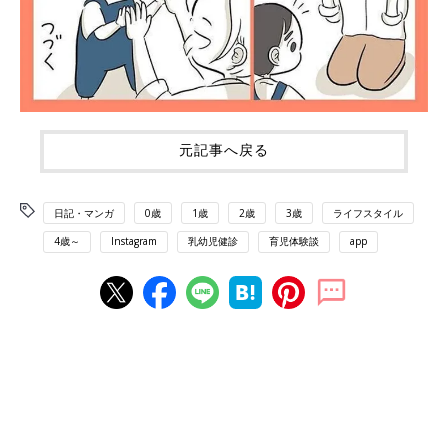
元記事へ戻る
日記・マンガ
0歳
1歳
2歳
3歳
ライフスタイル
4歳～
Instagram
乳幼児健診
育児体験談
app