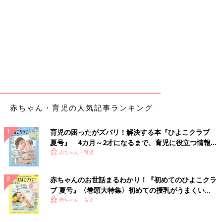
赤ちゃん・育児の人気記事ランキング
育児の困ったがズバリ！解決する本『ひよこクラブ
夏号』 4カ月～2才になるまで、育児に役立つ情報が
いっぱい！
赤ちゃん・育児
赤ちゃんのお世話まるわかり！『初めてのひよこクラ
ブ 夏号』〈巻頭大特集〉初めての授乳がうまくい
く！ おっぱい・ミルクの基本と夏のトラブル 解決テ
赤ちゃん・育児
ク