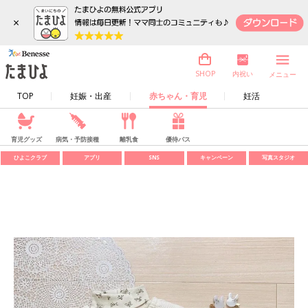
×
内祝い
SHOP
メニュー
TOP
妊娠・出産
赤ちゃん・育児
妊活
育児グッズ
病気・予防接種
離乳食
優待パス
ひよこクラブ
アプリ
SNS
キャンペーン
写真スタジオ