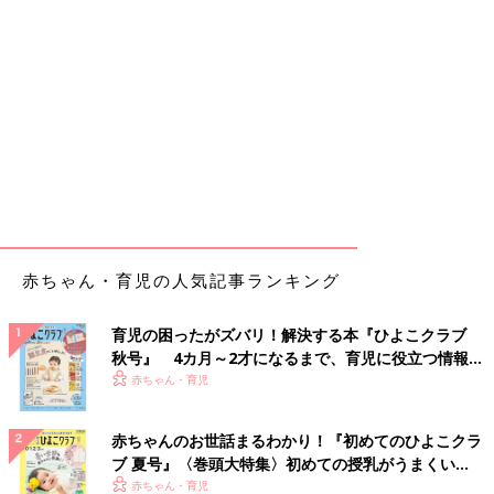
赤ちゃん・育児の人気記事ランキング
育児の困ったがズバリ！解決する本『ひよこクラブ
秋号』 4カ月～2才になるまで、育児に役立つ情報が
いっぱい！
赤ちゃん・育児
赤ちゃんのお世話まるわかり！『初めてのひよこクラ
ブ 夏号』〈巻頭大特集〉初めての授乳がうまくい
く！ おっぱい・ミルクの基本と夏のトラブル 解決テ
赤ちゃん・育児