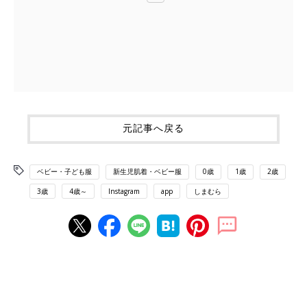
元記事へ戻る
ベビー・子ども服
新生児肌着・ベビー服
0歳
1歳
2歳
3歳
4歳～
Instagram
app
しまむら