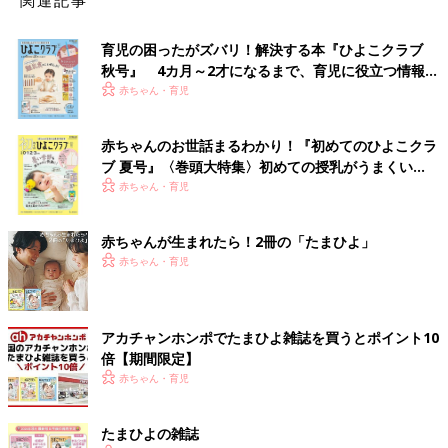
関連記事
育児の困ったがズバリ！解決する本『ひよこクラブ
秋号』 4カ月～2才になるまで、育児に役立つ情報が
いっぱい！
赤ちゃん・育児
赤ちゃんのお世話まるわかり！『初めてのひよこクラ
ブ 夏号』〈巻頭大特集〉初めての授乳がうまくい
く！ おっぱい・ミルクの基本と夏のトラブル 解決テ
赤ちゃん・育児
ク
赤ちゃんが生まれたら！2冊の「たまひよ」
赤ちゃん・育児
アカチャンホンポでたまひよ雑誌を買うとポイント10
倍【期間限定】
赤ちゃん・育児
たまひよの雑誌