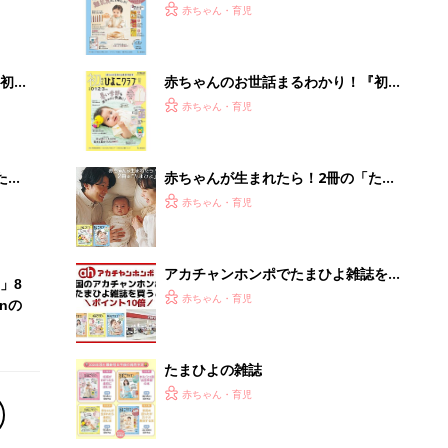
たまひよの雑誌
赤ちゃん・育児
「え、こんなセールやってたの？」8
0％OFF以上が続々登場！Amazonの
本気が...
PR（Amazon）
Recommended by
離乳食はいつから？進め方は？「たまひよ きほんの離
乳食」