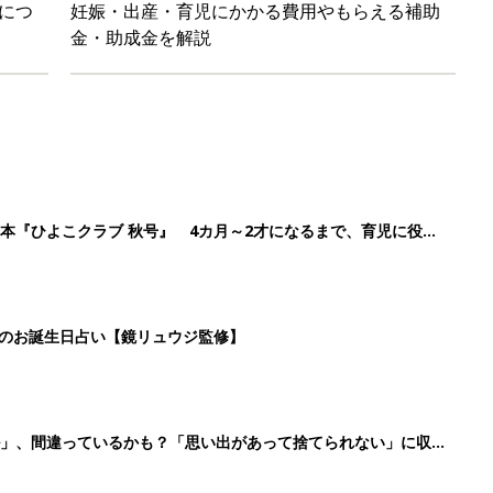
ル」、間違っているかも？「思い出があって捨てられない」に収納
「110円でこのクオリティ」超優秀！トラベルグッズ4選
2
3
4
5
>