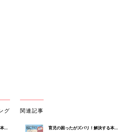
ング
関連記事
本
育児の困ったがズバリ！解決する本
2才
『ひよこクラブ 秋号』 4カ月～2才
赤ちゃん・育児
いっ
になるまで、育児に役立つ情報がいっ
ぱい！
初め
赤ちゃんのお世話まるわかり！『初め
大特
てのひよこクラブ 夏号』〈巻頭大特
赤ちゃん・育児
 お
集〉初めての授乳がうまくいく！ お
ブル
っぱい・ミルクの基本と夏のトラブル
解決テク
たま
赤ちゃんが生まれたら！2冊の「たま
ひよ」
赤ちゃん・育児
アカチャンホンポでたまひよ雑誌を買
」8
うとポイント10倍【期間限定】
赤ちゃん・育児
nの