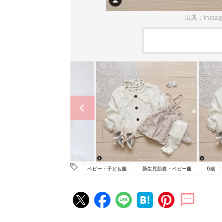
出典：Insta
ベビー・子ども服
新生児肌着・ベビー服
0歳