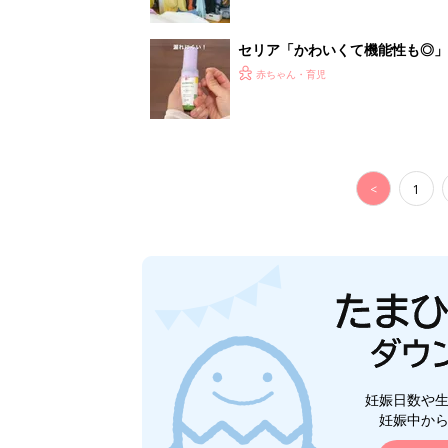
妊娠日数や
妊娠中か