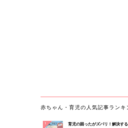
赤ちゃん・育児の人気記事ランキ
育児の困ったがズバリ！解決する
『ひよこクラブ 秋号』 4カ月～
赤ちゃん・育児
になるまで、育児に役立つ情報が
ぱい！
赤ちゃんのお世話まるわかり！『
てのひよこクラブ 夏号』〈巻頭
赤ちゃん・育児
集〉初めての授乳がうまくいく！
っぱい・ミルクの基本と夏のトラ
解決テク
赤ちゃんが生まれたら！2冊の「
ひよ」
赤ちゃん・育児
「え、こんなセールやってたの？
0％OFF以上が続々登場！Amazo
本気が...