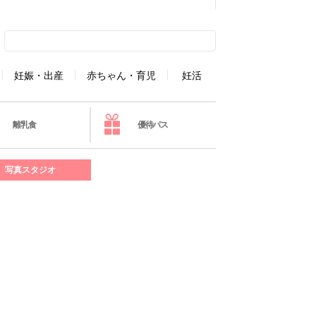
妊娠・出産
赤ちゃん・育児
妊活
離乳食
優待パス
写真スタジオ