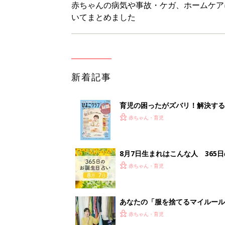
あなたの「服を捨てるマイルー
スタイリストが喝！
赤ちゃん・育児
セリア「かわいくて機能性も◎」
赤ちゃん・育児
<
1