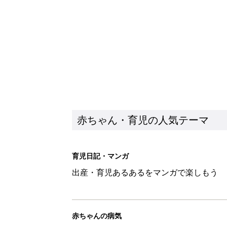
出産・育児あるあるをマンガで楽しもう
赤ちゃんの病気
赤ちゃんの病気や事故・ケガ、ホームケア
いてまとめました
新着記事
育児の困ったがズバリ！解決する
つ情報がいっぱい！
赤ちゃん・育児
8月7日生まれはこんな人 365
赤ちゃん・育児