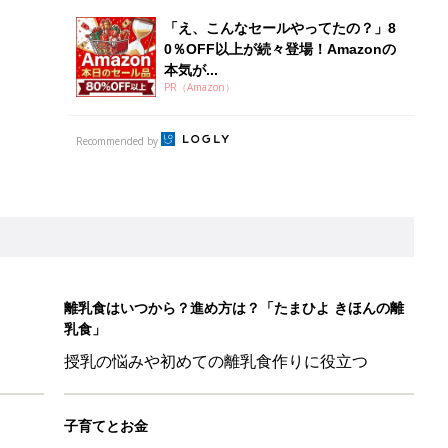
授乳の悩みや初めての離乳食作りに役立つ
子育てとお金
につ
妊娠・出産・育児にかかる費用やもらえる補助
金・助成金を解説
本『ひよこクラブ 秋号』 4カ月～2才になるまで、育児に役立
日のお誕生日占い【鏡リュウジ監修】