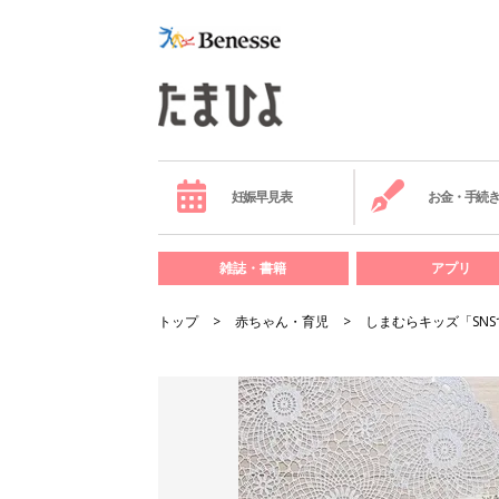
妊娠早見表
お金・手続
雑誌・書籍
アプリ
トップ
赤ちゃん・育児
しまむらキッズ「SN