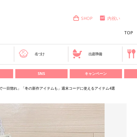
SHOP
内祝い
TOP
き
名づけ
出産準備
SNS
キャンペーン
Sで一目惚れ」「冬の新作アイテムも」週末コーデに使えるアイテム4選