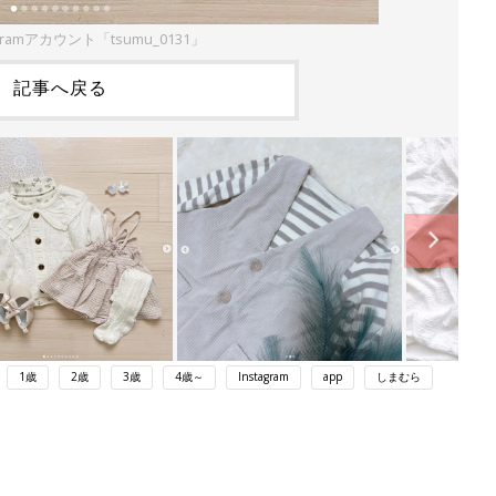
gramアカウント「tsumu_0131」
記事へ戻る
1歳
2歳
3歳
4歳～
Instagram
app
しまむら