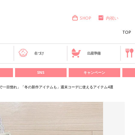
SHOP
内祝い
TOP
き
名づけ
出産準備
SNS
キャンペーン
Sで一目惚れ」「冬の新作アイテムも」週末コーデに使えるアイテム4選