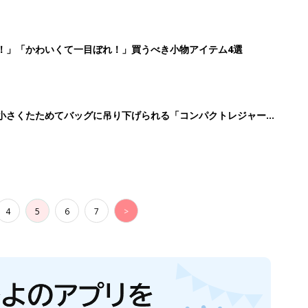
！」「かわいくて一目ぼれ！」買うべき小物アイテム4選
に！小さくたためてバッグに吊り下げられる「コンパクトレジャーシ
4
5
6
7
>