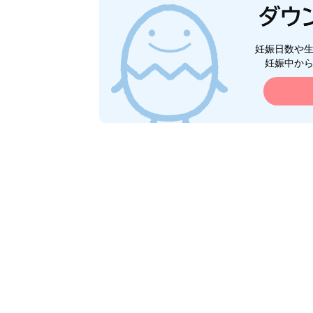
妊娠日数や
妊娠中か