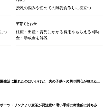
授乳の悩みや初めての離乳食作りに役立つ
子育てとお金
につ
妊娠・出産・育児にかかる費用やもらえる補助
金・助成金を解説
育園生活に慣れたのはいいけど、夫の子供への興味関心が薄れた気
91』
ポーツドリンクより麦茶が要注意!? 暑い季節に衛生的に持ち歩
】