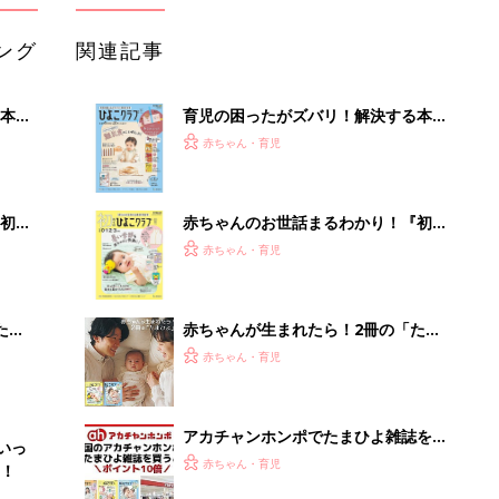
ング
関連記事
本
育児の困ったがズバリ！解決する本
2才
『ひよこクラブ 秋号』 4カ月～2才
赤ちゃん・育児
いっ
になるまで、育児に役立つ情報がいっ
ぱい！
初め
赤ちゃんのお世話まるわかり！『初め
大特
てのひよこクラブ 夏号』〈巻頭大特
赤ちゃん・育児
 お
集〉初めての授乳がうまくいく！ お
ブル
っぱい・ミルクの基本と夏のトラブル
解決テク
たま
赤ちゃんが生まれたら！2冊の「たま
ひよ」
赤ちゃん・育児
アカチャンホンポでたまひよ雑誌を買
いっ
うとポイント10倍【期間限定】
赤ちゃん・育児
！