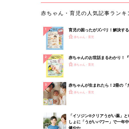
赤ちゃん・育児の人気記事ランキ
育児の困ったがズバリ！解決する
『ひよこクラブ 秋号』 4カ月～
赤ちゃん・育児
になるまで、育児に役立つ情報が
ぱい！
赤ちゃんのお世話まるわかり！『
てのひよこクラブ 夏号』〈巻頭
赤ちゃん・育児
集〉初めての授乳がうまくいく！
っぱい・ミルクの基本と夏のトラ
解決テク
赤ちゃんが生まれたら！2冊の「
ひよ」
赤ちゃん・育児
「イソジン®クリアうがい薬」と
しょに「うがいパワー」で一年中
健やか