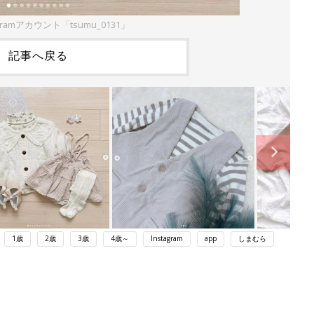
gramアカウント「tsumu_0131」
記事へ戻る
1歳
2歳
3歳
4歳～
Instagram
app
しまむら