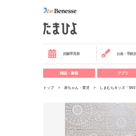
妊娠早見表
お金・手続
雑誌・書籍
アプリ
トップ
赤ちゃん・育児
しまむらキッズ「SN