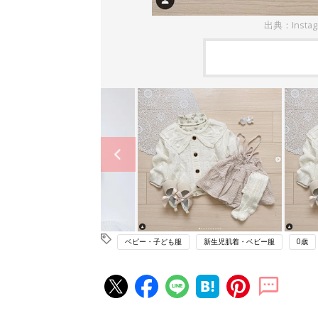
出典：Insta
ベビー・子ども服
新生児肌着・ベビー服
0歳