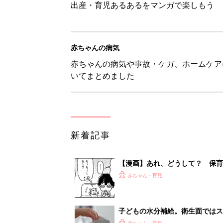
出産・育児あるあるをマンガで楽しもう
赤ちゃんの病気
赤ちゃんの病気や事故・ケガ、ホームケア
いてまとめました
新着記事
【漫画】あれ、どうして？ 保
がする……！『ふうふう子育て ＃
赤ちゃん・育児
子どもの水分補給。衛生面ではス
く3つのコツとは？【専門家監修
赤ちゃん・育児