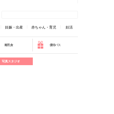
妊娠・出産
赤ちゃん・育児
妊活
離乳食
優待パス
写真スタジオ