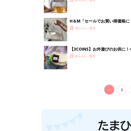
H＆М「セールでお買い得価格に
赤ちゃん・育児
【3COINS】お外遊びのお供
ート」
赤ちゃん・育児
<
3