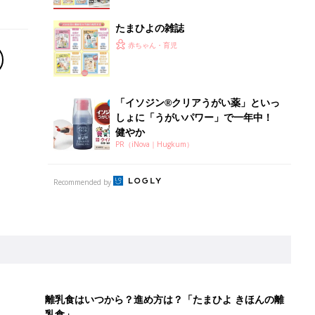
たまひよの雑誌
赤ちゃん・育児
「イソジン®クリアうがい薬」といっ
しょに「うがいパワー」で一年中！
健やか
PR（iNova｜Hugkum）
Recommended by
離乳食はいつから？進め方は？「たまひよ きほんの離
乳食」