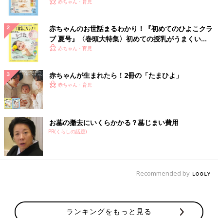
いっぱい！
赤ちゃん・育児
赤ちゃんのお世話まるわかり！『初めてのひよこクラ
ブ 夏号』〈巻頭大特集〉初めての授乳がうまくい
く！ おっぱい・ミルクの基本と夏のトラブル 解決テ
赤ちゃん・育児
ク
赤ちゃんが生まれたら！2冊の「たまひよ」
赤ちゃん・育児
お墓の撤去にいくらかかる？墓じまい費用
PR(くらしの話題)
Recommended by
ランキングをもっと見る