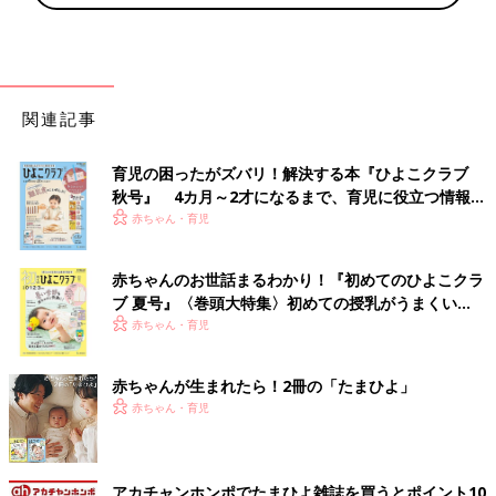
関連記事
育児の困ったがズバリ！解決する本『ひよこクラブ
秋号』 4カ月～2才になるまで、育児に役立つ情報が
いっぱい！
赤ちゃん・育児
赤ちゃんのお世話まるわかり！『初めてのひよこクラ
ブ 夏号』〈巻頭大特集〉初めての授乳がうまくい
く！ おっぱい・ミルクの基本と夏のトラブル 解決テ
赤ちゃん・育児
ク
赤ちゃんが生まれたら！2冊の「たまひよ」
赤ちゃん・育児
アカチャンホンポでたまひよ雑誌を買うとポイント10