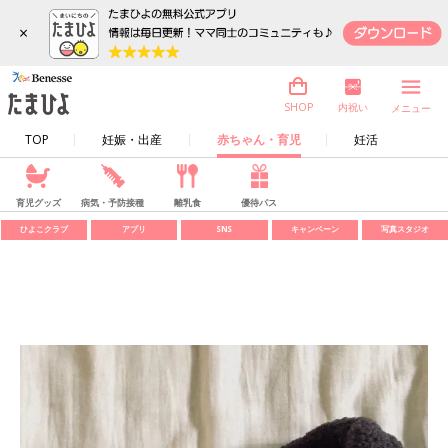
×
内祝い
SHOP
メニュー
TOP
妊娠・出産
赤ちゃん・育児
妊活
育児グッズ
病気・予防接種
離乳食
優待パス
ひよこクラブ
アプリ
SNS
キャンペーン
写真スタジオ