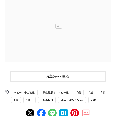
元記事へ戻る
ベビー・子ども服
新生児肌着・ベビー服
0歳
1歳
2歳
3歳
4歳～
Instagram
ユニクロ/UNIQLO
app