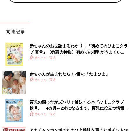
関連記事
赤ちゃんのお世話まるわかり！『初めてのひよこクラ
ブ 夏号』〈巻頭大特集〉初めての授乳がうまくい
く！ おっぱい・ミルクの基本と夏のトラブル 解決テ
赤ちゃん・育児
ク
赤ちゃんが生まれたら！2冊の「たまひよ」
赤ちゃん・育児
育児の困ったがズバリ！解決する本『ひよこクラブ
秋号』 4カ月～2才になるまで、育児に役立つ情報が
いっぱい！
赤ちゃん・育児
アカチャンホンポでたまひよ雑誌を買うとポイント10