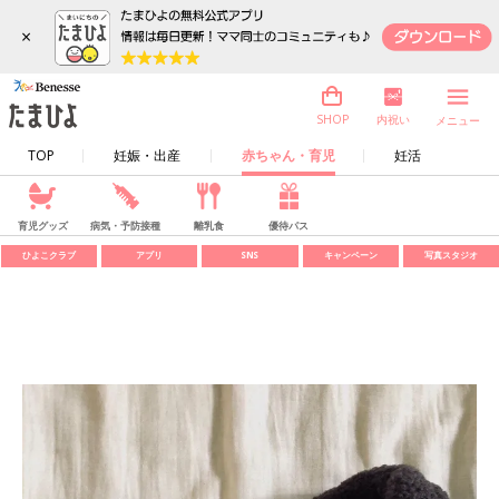
×
内祝い
SHOP
メニュー
TOP
妊娠・出産
赤ちゃん・育児
妊活
育児グッズ
病気・予防接種
離乳食
優待パス
ひよこクラブ
アプリ
SNS
キャンペーン
写真スタジオ