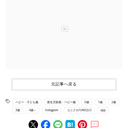
元記事へ戻る
ベビー・子ども服
新生児肌着・ベビー服
0歳
1歳
2歳
3歳
4歳～
Instagram
ユニクロ/UNIQLO
app