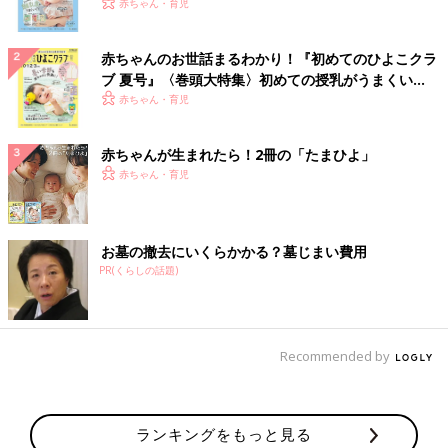
いっぱい！
赤ちゃん・育児
赤ちゃんのお世話まるわかり！『初めてのひよこクラ
ブ 夏号』〈巻頭大特集〉初めての授乳がうまくい
く！ おっぱい・ミルクの基本と夏のトラブル 解決テ
赤ちゃん・育児
ク
赤ちゃんが生まれたら！2冊の「たまひよ」
赤ちゃん・育児
お墓の撤去にいくらかかる？墓じまい費用
PR(くらしの話題)
Recommended by
ランキングをもっと見る