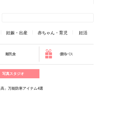
妊娠・出産
赤ちゃん・育児
妊活
離乳食
優待パス
写真スタジオ
高」万能防寒アイテム4選