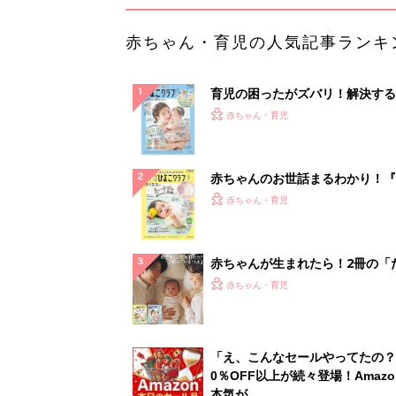
赤ちゃん・育児の人気記事ランキ
育児の困ったがズバリ！解決する
『ひよこクラブ 夏号』 4カ月～
赤ちゃん・育児
になるまで、育児に役立つ情報が
ぱい！
赤ちゃんのお世話まるわかり！『
てのひよこクラブ 夏号』〈巻頭
赤ちゃん・育児
集〉初めての授乳がうまくいく！
っぱい・ミルクの基本と夏のトラ
解決テク
赤ちゃんが生まれたら！2冊の「
ひよ」
赤ちゃん・育児
「え、こんなセールやってたの？
0％OFF以上が続々登場！Amazo
本気が...