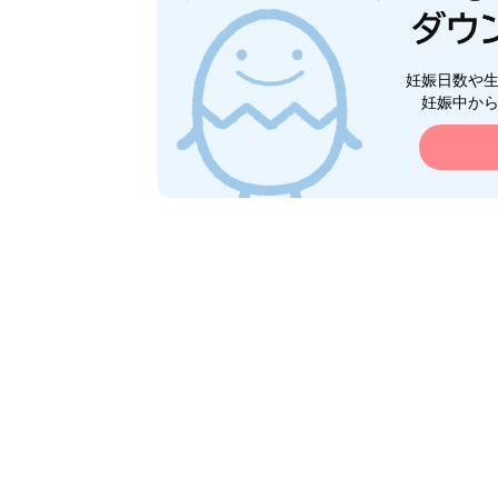
妊娠日数や
妊娠中か