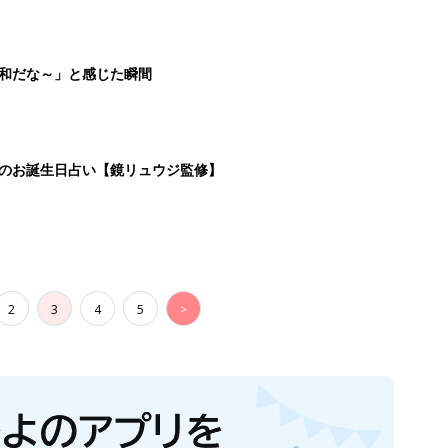
平和だな～」と感じた瞬間
日のお誕生日占い【鏡リュウジ監修】
2
3
4
5
>