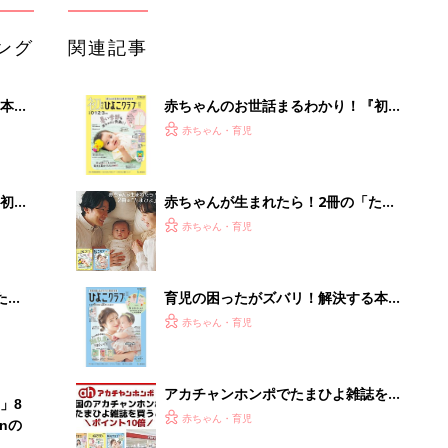
ング
関連記事
本
赤ちゃんのお世話まるわかり！『初め
2才
てのひよこクラブ 夏号』〈巻頭大特
赤ちゃん・育児
いっ
集〉初めての授乳がうまくいく！ お
っぱい・ミルクの基本と夏のトラブル
解決テク
初め
赤ちゃんが生まれたら！2冊の「たま
大特
ひよ」
赤ちゃん・育児
 お
ブル
たま
育児の困ったがズバリ！解決する本
『ひよこクラブ 秋号』 4カ月～2才
赤ちゃん・育児
になるまで、育児に役立つ情報がいっ
ぱい！
アカチャンホンポでたまひよ雑誌を買
」8
うとポイント10倍【期間限定】
赤ちゃん・育児
nの