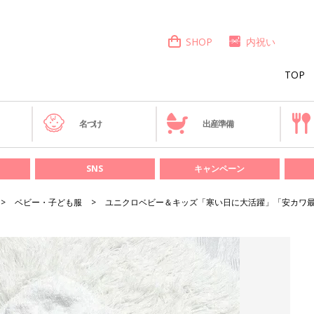
SHOP
内祝い
TOP
き
名づけ
出産準備
SNS
キャンペーン
ベビー・子ども服
ユニクロベビー＆キッズ「寒い日に大活躍」「安カワ最