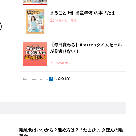
まるごと1冊“出産準備”の本『たまご
クラブ 夏号』〈スペシャル大特集〉
赤ちゃん・育児
夫婦で予習する 出産の教科書
【毎日変わる】Amazonタイムセール
が見逃せない！
PR（Amazon）
Recommended by
離乳食はいつから？進め方は？「たまひよ きほんの離