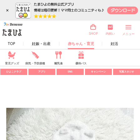
×
内祝い
SHOP
メニュー
TOP
妊娠・出産
赤ちゃん・育児
妊活
育児グッズ
病気・予防接種
離乳食
優待パス
ひよこクラブ
アプリ
SNS
キャンペーン
写真スタジオ