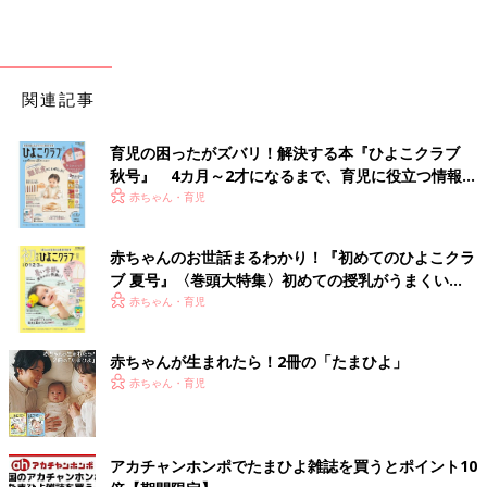
関連記事
育児の困ったがズバリ！解決する本『ひよこクラブ
秋号』 4カ月～2才になるまで、育児に役立つ情報が
いっぱい！
赤ちゃん・育児
赤ちゃんのお世話まるわかり！『初めてのひよこクラ
ブ 夏号』〈巻頭大特集〉初めての授乳がうまくい
く！ おっぱい・ミルクの基本と夏のトラブル 解決テ
赤ちゃん・育児
ク
赤ちゃんが生まれたら！2冊の「たまひよ」
赤ちゃん・育児
アカチャンホンポでたまひよ雑誌を買うとポイント10