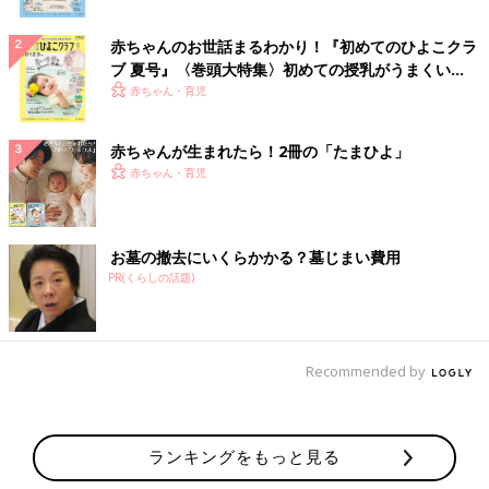
赤ちゃんのお世話まるわかり！『初めてのひよこクラ
ブ 夏号』〈巻頭大特集〉初めての授乳がうまくい
く！ おっぱい・ミルクの基本と夏のトラブル 解決テ
赤ちゃん・育児
ク
赤ちゃんが生まれたら！2冊の「たまひよ」
赤ちゃん・育児
お墓の撤去にいくらかかる？墓じまい費用
PR(くらしの話題)
Recommended by
ランキングをもっと見る