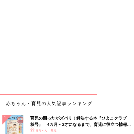
赤ちゃん・育児の人気記事ランキング
育児の困ったがズバリ！解決する本『ひよこクラブ
秋号』 4カ月～2才になるまで、育児に役立つ情報が
いっぱい！
赤ちゃん・育児