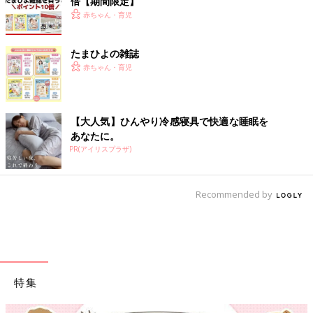
倍【期間限定】
赤ちゃん・育児
たまひよの雑誌
赤ちゃん・育児
【大人気】ひんやり冷感寝具で快適な睡眠を
あなたに。
PR(アイリスプラザ)
Recommended by
特集