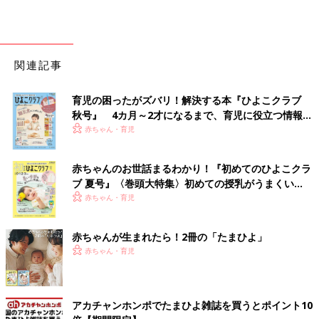
関連記事
育児の困ったがズバリ！解決する本『ひよこクラブ
秋号』 4カ月～2才になるまで、育児に役立つ情報が
いっぱい！
赤ちゃん・育児
赤ちゃんのお世話まるわかり！『初めてのひよこクラ
ブ 夏号』〈巻頭大特集〉初めての授乳がうまくい
く！ おっぱい・ミルクの基本と夏のトラブル 解決テ
赤ちゃん・育児
ク
赤ちゃんが生まれたら！2冊の「たまひよ」
赤ちゃん・育児
アカチャンホンポでたまひよ雑誌を買うとポイント10