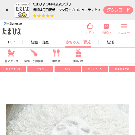
×
内祝い
SHOP
メニュー
TOP
妊娠・出産
赤ちゃん・育児
妊活
育児グッズ
病気・予防接種
離乳食
優待パス
ひよこクラブ
アプリ
SNS
キャンペーン
写真スタジオ