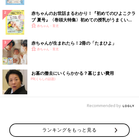
赤ちゃんのお世話まるわかり！『初めてのひよこクラ
ブ 夏号』〈巻頭大特集〉初めての授乳がうまくい
く！ おっぱい・ミルクの基本と夏のトラブル 解決テ
赤ちゃん・育児
ク
赤ちゃんが生まれたら！2冊の「たまひよ」
赤ちゃん・育児
お墓の撤去にいくらかかる？墓じまい費用
PR(くらしの話題)
Recommended by
ランキングをもっと見る