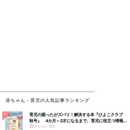
赤ちゃん・育児の人気記事ランキング
育児の困ったがズバリ！解決する本『ひよこクラブ
秋号』 4カ月～2才になるまで、育児に役立つ情報が
いっぱい！
赤ちゃん・育児