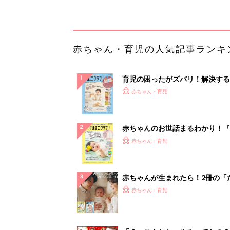
解決テク
赤ちゃんが生まれたら！2冊の「
ひよ」
赤ちゃん・育児
「え、こんなセールやってたの？
0％OFF以上が続々登場！Amazo
本気が...
PR（Amazon）
ランキングをもっと見る