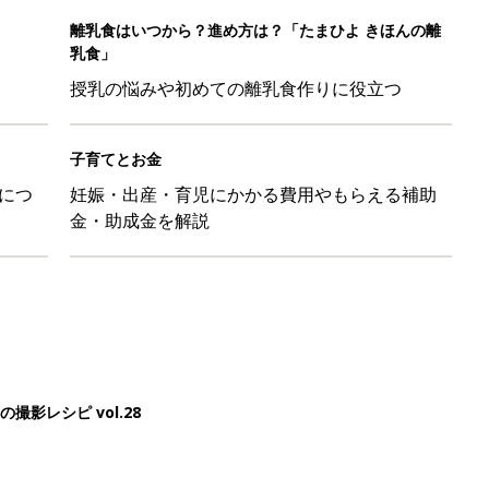
影レシピ vol.28
ちのおもしろすぎる勘違い＆変換ミス集
日のお誕生日占い【鏡リュウジ監修】
レたちの切迫早産奮闘記 #24】