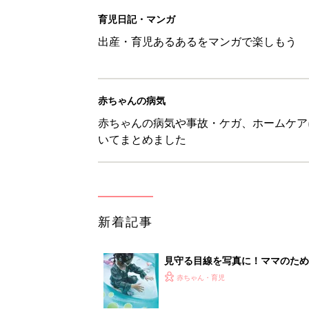
見守る目線を写真に！ママのための撮
赤ちゃん・育児
『今、戦車待ち』に爆笑！ママた
赤ちゃん・育児
8月8日生まれはこんな人 365
赤ちゃん・育児
ある決意を胸に動き出すママ【オ
赤ちゃん・育児