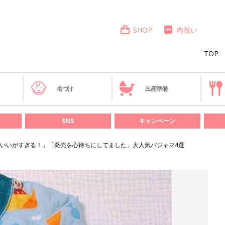
SHOP
内祝い
TOP
き
名づけ
出産準備
SNS
キャンペーン
いいがすぎる！」「発売を心待ちにしてました」大人気パジャマ4選