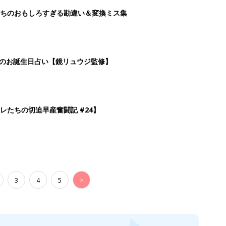
3
4
5
>
生後日数に合った情報を毎日お届け
ら産後まで長く使える無料アプリ
ダウンロード