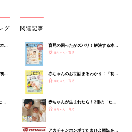
解決テク
たま
赤ちゃんが生まれたら！2冊の「たま
ひよ」
赤ちゃん・育児
アカチャンホンポでたまひよ雑誌を買
」8
うとポイント10倍【期間限定】
赤ちゃん・育児
nの
たまひよの雑誌
赤ちゃん・育児
「え、こんなセールやってたの？」8
0％OFF以上が続々登場！Amazonの
本気が...
PR（Amazon）
Recommended by