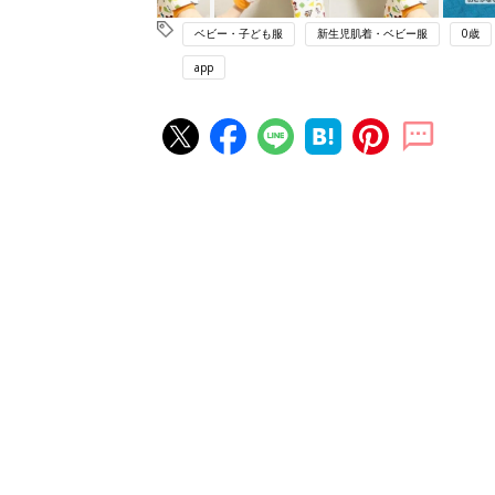
ベビー・子ども服
新生児肌着・ベビー服
0歳
app
赤ちゃん・育児の人気記事ランキ
育児の困ったがズバリ！解決する
『ひよこクラブ 秋号』 4カ月～
赤ちゃん・育児
になるまで、育児に役立つ情報が
ぱい！
赤ちゃんのお世話まるわかり！『
てのひよこクラブ 夏号』〈巻頭
赤ちゃん・育児
集〉初めての授乳がうまくいく！
っぱい・ミルクの基本と夏のトラ