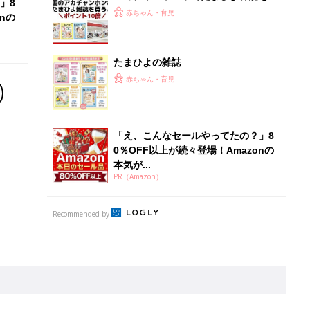
離乳食はいつから？進め方は？「たまひよ きほんの離
乳食」
授乳の悩みや初めての離乳食作りに役立つ
子育てとお金
につ
妊娠・出産・育児にかかる費用やもらえる補助
金・助成金を解説