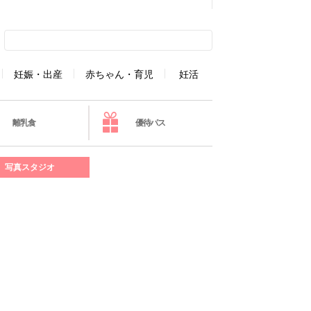
妊娠・出産
赤ちゃん・育児
妊活
離乳食
優待パス
写真スタジオ