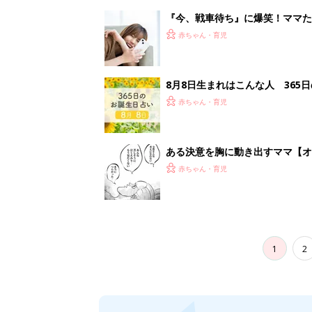
1
2
妊娠日数や
妊娠中か