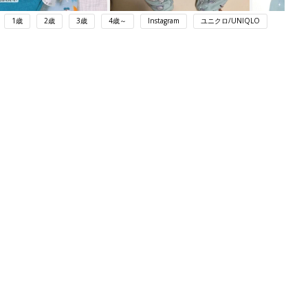
1歳
2歳
3歳
4歳～
Instagram
ユニクロ/UNIQLO
ング
関連記事
本
育児の困ったがズバリ！解決する本
2才
『ひよこクラブ 秋号』 4カ月～2才
赤ちゃん・育児
いっ
になるまで、育児に役立つ情報がいっ
ぱい！
初め
赤ちゃんのお世話まるわかり！『初め
大特
てのひよこクラブ 夏号』〈巻頭大特
赤ちゃん・育児
 お
集〉初めての授乳がうまくいく！ お
ブル
っぱい・ミルクの基本と夏のトラブル