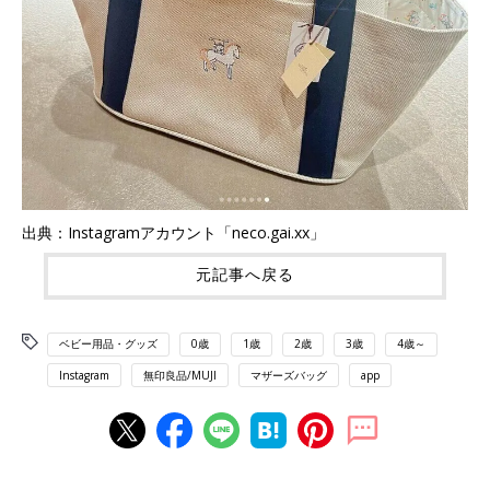
出典：Instagramアカウント「neco.gai.xx」
元記事へ戻る
ベビー用品・グッズ
0歳
1歳
2歳
3歳
4歳～
Instagram
無印良品/MUJI
マザーズバッグ
app