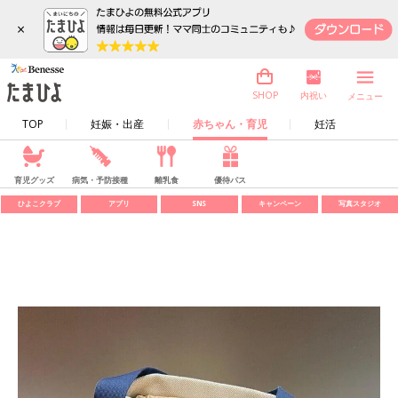
×
内祝い
SHOP
メニュー
TOP
妊娠・出産
赤ちゃん・育児
妊活
育児グッズ
病気・予防接種
離乳食
優待パス
ひよこクラブ
アプリ
SNS
キャンペーン
写真スタジオ