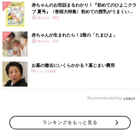
赤ちゃんのお世話まるわかり！『初めてのひよこクラ
ブ 夏号』〈巻頭大特集〉初めての授乳がうまくい
く！ おっぱい・ミルクの基本と夏のトラブル 解決テ
赤ちゃん・育児
ク
赤ちゃんが生まれたら！2冊の「たまひよ」
赤ちゃん・育児
お墓の撤去にいくらかかる？墓じまい費用
PR(くらしの話題)
Recommended by
ランキングをもっと見る