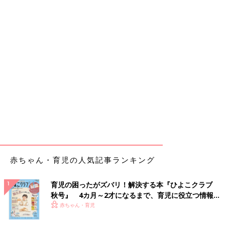
赤ちゃん・育児の人気記事ランキング
育児の困ったがズバリ！解決する本『ひよこクラブ
秋号』 4カ月～2才になるまで、育児に役立つ情報が
いっぱい！
赤ちゃん・育児