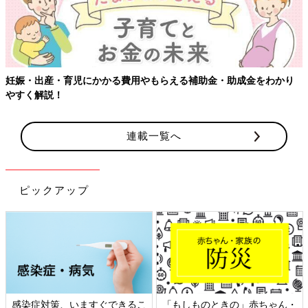
・育児にかかる費用やもらえる補助金・助成金をわかり
【ワクチン
！
連載一覧へ
ピックアップ
染症対策、いますぐできるこ
「もしものときの」赤ちゃん・
日本