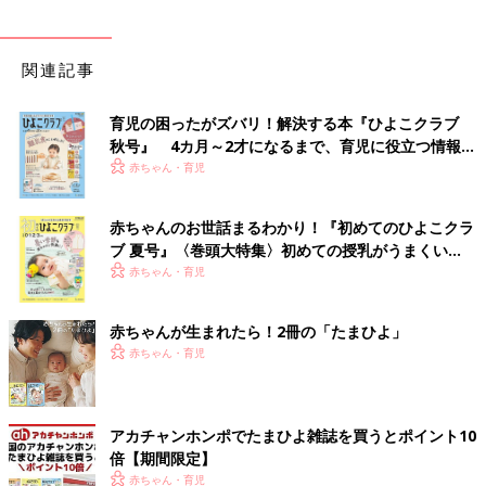
関連記事
育児の困ったがズバリ！解決する本『ひよこクラブ
秋号』 4カ月～2才になるまで、育児に役立つ情報が
いっぱい！
赤ちゃん・育児
赤ちゃんのお世話まるわかり！『初めてのひよこクラ
ブ 夏号』〈巻頭大特集〉初めての授乳がうまくい
く！ おっぱい・ミルクの基本と夏のトラブル 解決テ
赤ちゃん・育児
ク
赤ちゃんが生まれたら！2冊の「たまひよ」
赤ちゃん・育児
アカチャンホンポでたまひよ雑誌を買うとポイント10
倍【期間限定】
赤ちゃん・育児