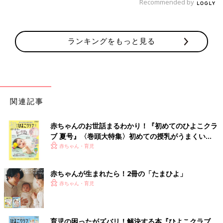
Recommended by
ランキングをもっと見る
関連記事
赤ちゃんのお世話まるわかり！『初めてのひよこクラ
ブ 夏号』〈巻頭大特集〉初めての授乳がうまくい
く！ おっぱい・ミルクの基本と夏のトラブル 解決テ
赤ちゃん・育児
ク
赤ちゃんが生まれたら！2冊の「たまひよ」
赤ちゃん・育児
育児の困ったがズバリ！解決する本『ひよこクラブ