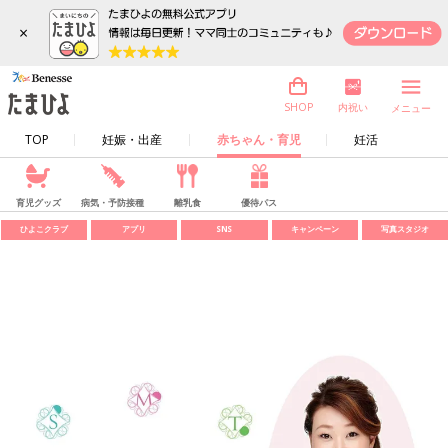
×
内祝い
SHOP
メニュー
TOP
妊娠・出産
赤ちゃん・育児
妊活
育児グッズ
病気・予防接種
離乳食
優待パス
ひよこクラブ
アプリ
SNS
キャンペーン
写真スタジオ