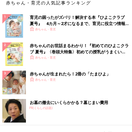
赤ちゃん・育児の人気記事ランキング
育児の困ったがズバリ！解決する本『ひよこクラブ
夏号』 4カ月～2才になるまで、育児に役立つ情報が
いっぱい！
赤ちゃん・育児
赤ちゃんのお世話まるわかり！『初めてのひよこクラ
ブ 夏号』〈巻頭大特集〉初めての授乳がうまくい
く！ おっぱい・ミルクの基本と夏のトラブル 解決テ
赤ちゃん・育児
ク
赤ちゃんが生まれたら！2冊の「たまひよ」
赤ちゃん・育児
お墓の撤去にいくらかかる？墓じまい費用
PR(くらしの話題)