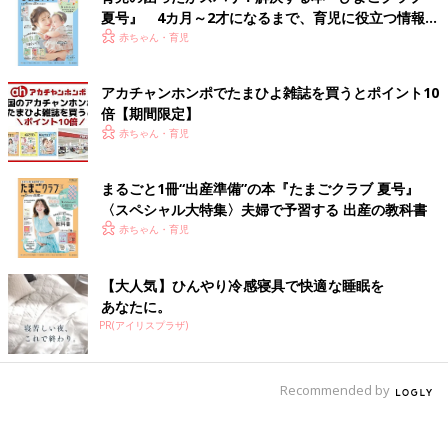
夏号』 4カ月～2才になるまで、育児に役立つ情報が
いっぱい！
赤ちゃん・育児
アカチャンホンポでたまひよ雑誌を買うとポイント10
倍【期間限定】
赤ちゃん・育児
まるごと1冊“出産準備”の本『たまごクラブ 夏号』
〈スペシャル大特集〉夫婦で予習する 出産の教科書
赤ちゃん・育児
【大人気】ひんやり冷感寝具で快適な睡眠を
あなたに。
PR(アイリスプラザ)
Recommended by