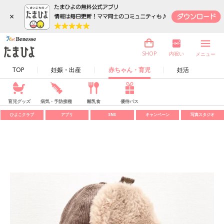
×
内祝い
SHOP
メニュー
TOP
妊娠・出産
赤ちゃん・育児
妊活
育児グッズ
病気・予防接種
離乳食
優待パス
ひよこクラブ
アプリ
SNS
キャンペーン
写真スタジオ