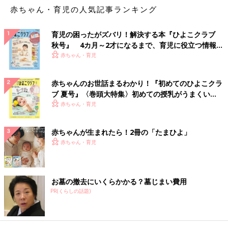
赤ちゃん・育児の人気記事ランキング
育児の困ったがズバリ！解決する本『ひよこクラブ
秋号』 4カ月～2才になるまで、育児に役立つ情報が
いっぱい！
赤ちゃん・育児
赤ちゃんのお世話まるわかり！『初めてのひよこクラ
ブ 夏号』〈巻頭大特集〉初めての授乳がうまくい
く！ おっぱい・ミルクの基本と夏のトラブル 解決テ
赤ちゃん・育児
ク
赤ちゃんが生まれたら！2冊の「たまひよ」
赤ちゃん・育児
お墓の撤去にいくらかかる？墓じまい費用
PR(くらしの話題)