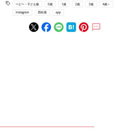
ベビー・子ども服
0歳
1歳
2歳
3歳
4歳～
Instagram
西松屋
app