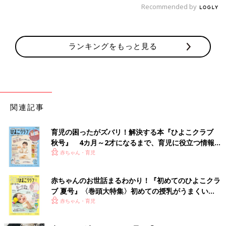
Recommended by
ランキングをもっと見る
関連記事
育児の困ったがズバリ！解決する本『ひよこクラブ
秋号』 4カ月～2才になるまで、育児に役立つ情報が
いっぱい！
赤ちゃん・育児
赤ちゃんのお世話まるわかり！『初めてのひよこクラ
ブ 夏号』〈巻頭大特集〉初めての授乳がうまくい
く！ おっぱい・ミルクの基本と夏のトラブル 解決テ
赤ちゃん・育児
ク