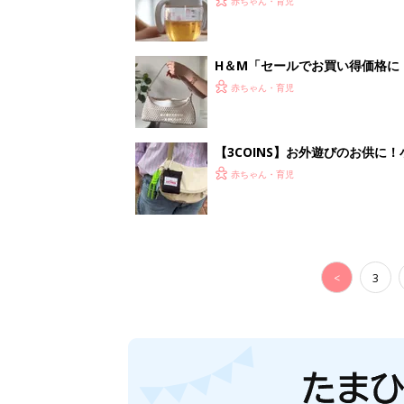
赤ちゃん・育児
H＆М「セールでお買い得価格に
赤ちゃん・育児
【3COINS】お外遊びのお供
ート」
赤ちゃん・育児
<
3