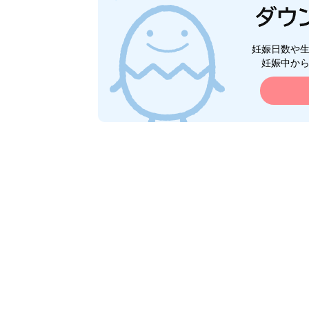
妊娠日数や
妊娠中か