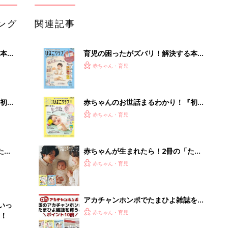
ング
関連記事
本
育児の困ったがズバリ！解決する本
2才
『ひよこクラブ 秋号』 4カ月～2才
赤ちゃん・育児
いっ
になるまで、育児に役立つ情報がいっ
ぱい！
初め
赤ちゃんのお世話まるわかり！『初め
大特
てのひよこクラブ 夏号』〈巻頭大特
赤ちゃん・育児
 お
集〉初めての授乳がうまくいく！ お
ブル
っぱい・ミルクの基本と夏のトラブル
解決テク
たま
赤ちゃんが生まれたら！2冊の「たま
ひよ」
赤ちゃん・育児
アカチャンホンポでたまひよ雑誌を買
いっ
うとポイント10倍【期間限定】
赤ちゃん・育児
！