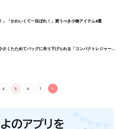
！」「かわいくて一目ぼれ！」買うべき小物アイテム4選
に！小さくたためてバッグに吊り下げられる「コンパクトレジャーシ
4
5
6
7
>