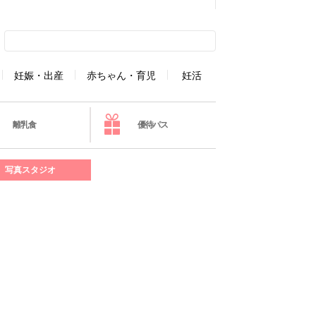
妊娠・出産
赤ちゃん・育児
妊活
離乳食
優待パス
写真スタジオ