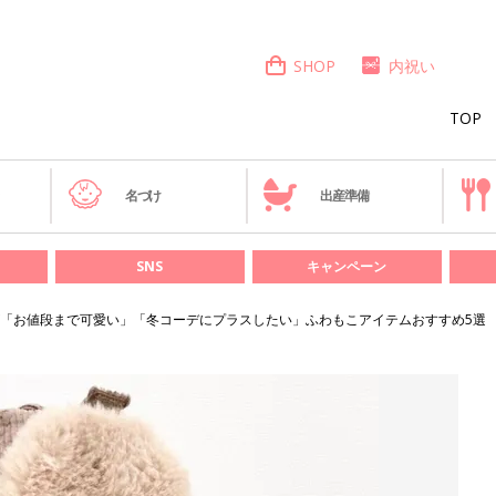
SHOP
内祝い
TOP
き
名づけ
出産準備
SNS
キャンペーン
「お値段まで可愛い」「冬コーデにプラスしたい」ふわもこアイテムおすすめ5選