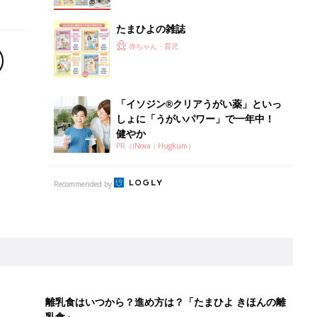
たまひよの雑誌
赤ちゃん・育児
「イソジン®クリアうがい薬」といっ
しょに「うがいパワー」で一年中！
健やか
PR（iNova｜Hugkum）
Recommended by
離乳食はいつから？進め方は？「たまひよ きほんの離
乳食」