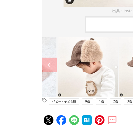
出典：Inst
ベビー・子ども服
0歳
1歳
2歳
3歳