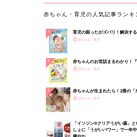
赤ちゃん・育児の人気記事ランキ
育児の困ったがズバリ！解決する
『ひよこクラブ 夏号』 4カ月～
赤ちゃん・育児
になるまで、育児に役立つ情報が
ぱい！
赤ちゃんのお世話まるわかり！『
てのひよこクラブ 夏号』〈巻頭
赤ちゃん・育児
集〉初めての授乳がうまくいく！
っぱい・ミルクの基本と夏のトラ
解決テク
赤ちゃんが生まれたら！2冊の「
ひよ」
赤ちゃん・育児
「イソジン®クリアうがい薬」と
しょに「うがいパワー」で一年中
健やか