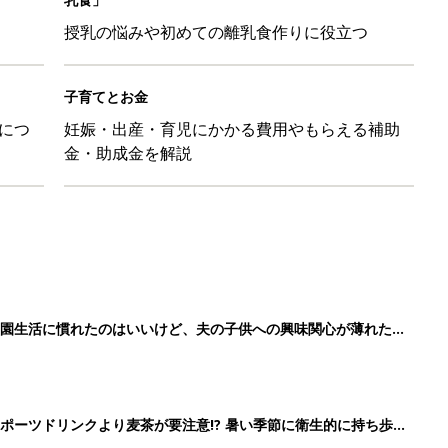
授乳の悩みや初めての離乳食作りに役立つ
子育てとお金
につ
妊娠・出産・育児にかかる費用やもらえる補助
金・助成金を解説
育園生活に慣れたのはいいけど、夫の子供への興味関心が薄れた気
91』
ポーツドリンクより麦茶が要注意!? 暑い季節に衛生的に持ち歩
】