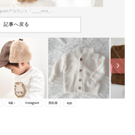
agramアカウント「_____mnt_」
記事へ戻る
4歳～
Instagram
西松屋
app