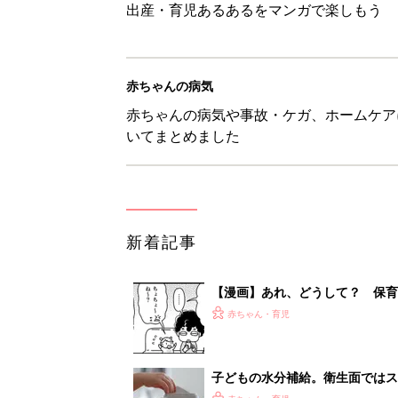
出産・育児あるあるをマンガで楽しもう
赤ちゃんの病気
赤ちゃんの病気や事故・ケガ、ホームケア
いてまとめました
新着記事
【漫画】あれ、どうして？ 保
がする……！『ふうふう子育て ＃
赤ちゃん・育児
子どもの水分補給。衛生面ではス
く3つのコツとは？【専門家監修