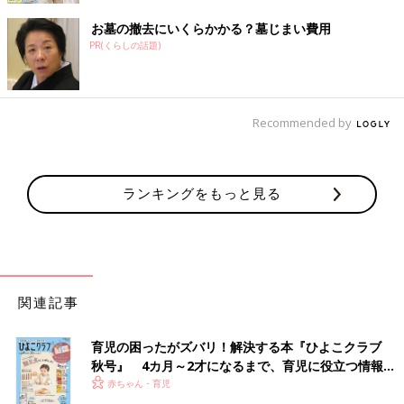
お墓の撤去にいくらかかる？墓じまい費用
PR(くらしの話題)
Recommended by
ランキングをもっと見る
関連記事
育児の困ったがズバリ！解決する本『ひよこクラブ
秋号』 4カ月～2才になるまで、育児に役立つ情報が
いっぱい！
赤ちゃん・育児