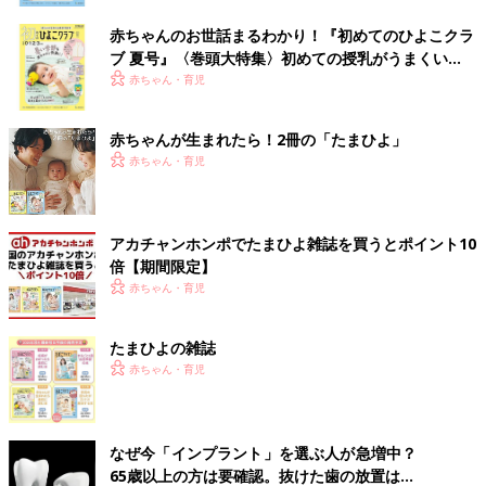
赤ちゃんのお世話まるわかり！『初めてのひよこクラ
ブ 夏号』〈巻頭大特集〉初めての授乳がうまくい
く！ おっぱい・ミルクの基本と夏のトラブル 解決テ
赤ちゃん・育児
ク
赤ちゃんが生まれたら！2冊の「たまひよ」
赤ちゃん・育児
アカチャンホンポでたまひよ雑誌を買うとポイント10
倍【期間限定】
赤ちゃん・育児
たまひよの雑誌
赤ちゃん・育児
なぜ今「インプラント」を選ぶ人が急増中？
65歳以上の方は要確認。抜けた歯の放置は...