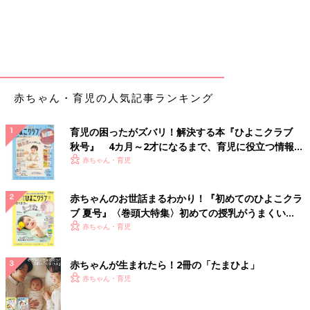
赤ちゃん・育児の人気記事ランキング
育児の困ったがズバリ！解決する本『ひよこクラブ
秋号』 4カ月～2才になるまで、育児に役立つ情報が
いっぱい！
赤ちゃん・育児
赤ちゃんのお世話まるわかり！『初めてのひよこクラ
ブ 夏号』〈巻頭大特集〉初めての授乳がうまくい
く！ おっぱい・ミルクの基本と夏のトラブル 解決テ
赤ちゃん・育児
ク
赤ちゃんが生まれたら！2冊の「たまひよ」
赤ちゃん・育児