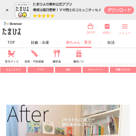
×
内祝い
SHOP
メニュー
TOP
妊娠・出産
赤ちゃん・育児
妊活
育児グッズ
病気・予防接種
離乳食
優待パス
ひよこクラブ
アプリ
SNS
キャンペーン
写真スタジオ