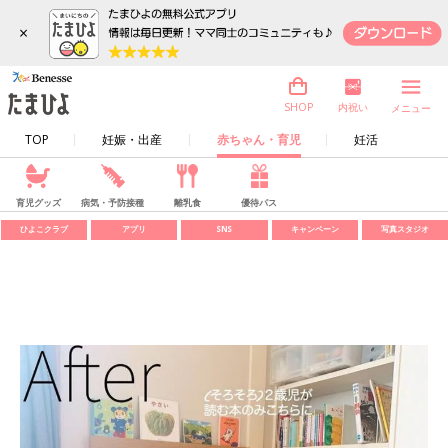
×
内祝い
SHOP
メニュー
TOP
妊娠・出産
赤ちゃん・育児
妊活
育児グッズ
病気・予防接種
離乳食
優待パス
ひよこクラブ
アプリ
SNS
キャンペーン
写真スタジオ