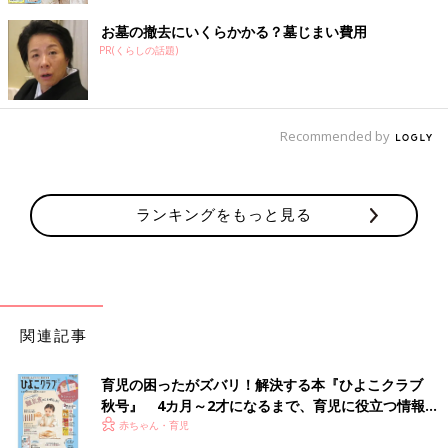
お墓の撤去にいくらかかる？墓じまい費用
PR(くらしの話題)
Recommended by
ランキングをもっと見る
関連記事
育児の困ったがズバリ！解決する本『ひよこクラブ
秋号』 4カ月～2才になるまで、育児に役立つ情報が
いっぱい！
赤ちゃん・育児