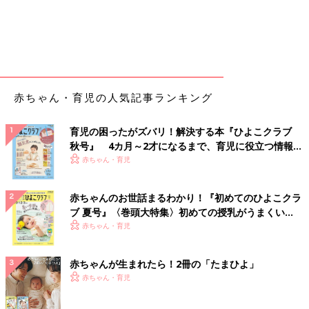
赤ちゃん・育児の人気記事ランキング
育児の困ったがズバリ！解決する本『ひよこクラブ
秋号』 4カ月～2才になるまで、育児に役立つ情報が
いっぱい！
赤ちゃん・育児
赤ちゃんのお世話まるわかり！『初めてのひよこクラ
ブ 夏号』〈巻頭大特集〉初めての授乳がうまくい
く！ おっぱい・ミルクの基本と夏のトラブル 解決テ
赤ちゃん・育児
ク
赤ちゃんが生まれたら！2冊の「たまひよ」
赤ちゃん・育児