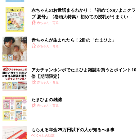
赤ちゃんのお世話まるわかり！『初めてのひよこクラ
ブ 夏号』〈巻頭大特集〉初めての授乳がうまくい
く！ おっぱい・ミルクの基本と夏のトラブル 解決テ
赤ちゃん・育児
ク
赤ちゃんが生まれたら！2冊の「たまひよ」
赤ちゃん・育児
アカチャンホンポでたまひよ雑誌を買うとポイント10
倍【期間限定】
赤ちゃん・育児
たまひよの雑誌
赤ちゃん・育児
もらえる年金25万円以下の人が知るべき事
PR(くらしの話題)