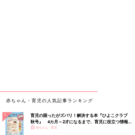
赤ちゃん・育児の人気記事ランキング
育児の困ったがズバリ！解決する本『ひよこクラブ
秋号』 4カ月～2才になるまで、育児に役立つ情報が
いっぱい！
赤ちゃん・育児