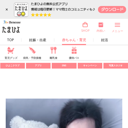
×
内祝い
SHOP
メニュー
TOP
妊娠・出産
赤ちゃん・育児
妊活
育児グッズ
病気・予防接種
離乳食
優待パス
ひよこクラブ
アプリ
SNS
キャンペーン
写真スタジオ