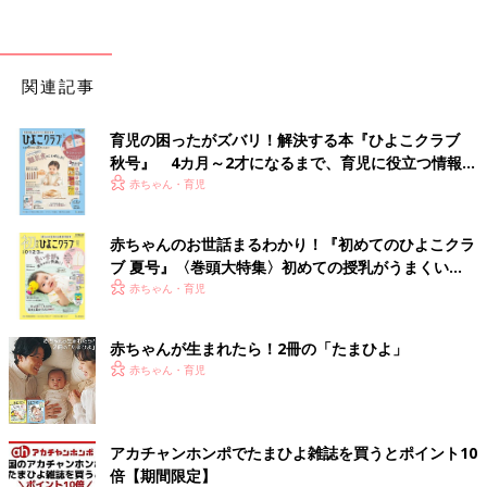
関連記事
育児の困ったがズバリ！解決する本『ひよこクラブ
秋号』 4カ月～2才になるまで、育児に役立つ情報が
いっぱい！
赤ちゃん・育児
赤ちゃんのお世話まるわかり！『初めてのひよこクラ
ブ 夏号』〈巻頭大特集〉初めての授乳がうまくい
く！ おっぱい・ミルクの基本と夏のトラブル 解決テ
赤ちゃん・育児
ク
赤ちゃんが生まれたら！2冊の「たまひよ」
赤ちゃん・育児
アカチャンホンポでたまひよ雑誌を買うとポイント10
倍【期間限定】