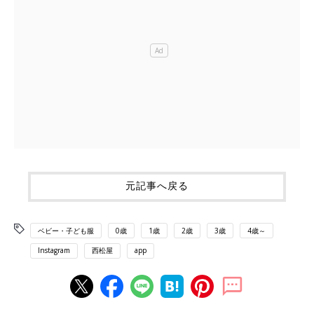
元記事へ戻る
ベビー・子ども服
0歳
1歳
2歳
3歳
4歳～
Instagram
西松屋
app