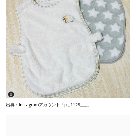
出典：Instagramアカウント「p._.1128____」