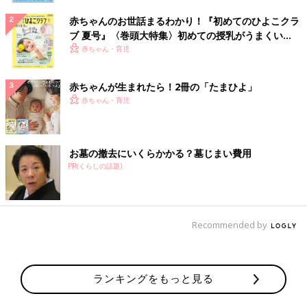
赤ちゃんのお世話まるわかり！『初めてのひよこクラ
ブ 夏号』〈巻頭大特集〉初めての授乳がうまくい
く！ おっぱい・ミルクの基本と夏のトラブル 解決テ
赤ちゃん・育児
ク
赤ちゃんが生まれたら！2冊の「たまひよ」
赤ちゃん・育児
お墓の撤去にいくらかかる？墓じまい費用
PR(くらしの話題)
Recommended by
ランキングをもっと見る