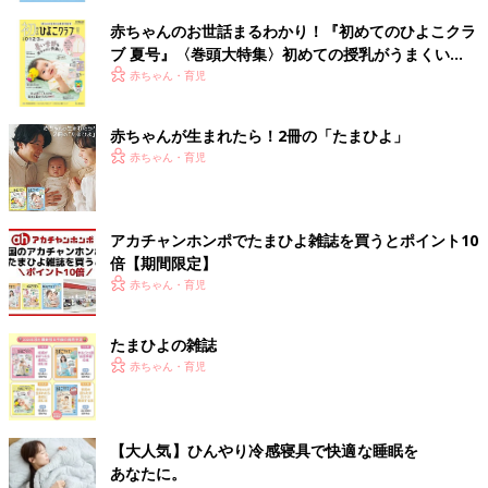
赤ちゃんのお世話まるわかり！『初めてのひよこクラ
ブ 夏号』〈巻頭大特集〉初めての授乳がうまくい
く！ おっぱい・ミルクの基本と夏のトラブル 解決テ
赤ちゃん・育児
ク
赤ちゃんが生まれたら！2冊の「たまひよ」
赤ちゃん・育児
アカチャンホンポでたまひよ雑誌を買うとポイント10
倍【期間限定】
赤ちゃん・育児
たまひよの雑誌
赤ちゃん・育児
【大人気】ひんやり冷感寝具で快適な睡眠を
あなたに。