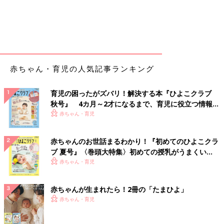
赤ちゃん・育児の人気記事ランキング
育児の困ったがズバリ！解決する本『ひよこクラブ
秋号』 4カ月～2才になるまで、育児に役立つ情報が
いっぱい！
赤ちゃん・育児
赤ちゃんのお世話まるわかり！『初めてのひよこクラ
ブ 夏号』〈巻頭大特集〉初めての授乳がうまくい
く！ おっぱい・ミルクの基本と夏のトラブル 解決テ
赤ちゃん・育児
ク
赤ちゃんが生まれたら！2冊の「たまひよ」
赤ちゃん・育児