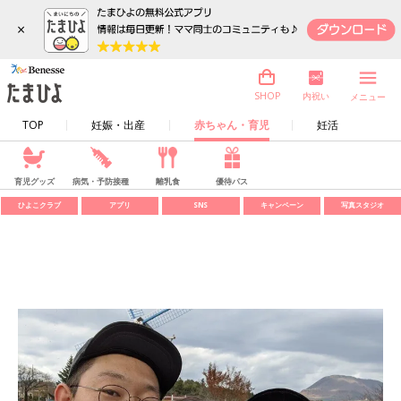
×
内祝い
SHOP
メニュー
TOP
妊娠・出産
赤ちゃん・育児
妊活
育児グッズ
病気・予防接種
離乳食
優待パス
ひよこクラブ
アプリ
SNS
キャンペーン
写真スタジオ