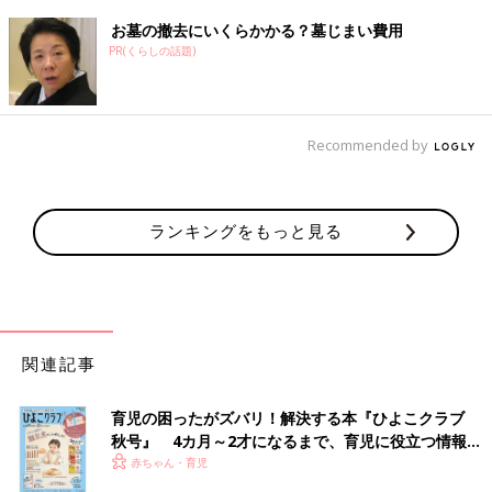
お墓の撤去にいくらかかる？墓じまい費用
PR(くらしの話題)
Recommended by
ランキングをもっと見る
関連記事
育児の困ったがズバリ！解決する本『ひよこクラブ
秋号』 4カ月～2才になるまで、育児に役立つ情報が
いっぱい！
赤ちゃん・育児