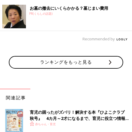
お墓の撤去にいくらかかる？墓じまい費用
PR(くらしの話題)
Recommended by
ランキングをもっと見る
関連記事
育児の困ったがズバリ！解決する本『ひよこクラブ
秋号』 4カ月～2才になるまで、育児に役立つ情報が
いっぱい！
赤ちゃん・育児