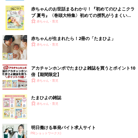
赤ちゃんのお世話まるわかり！『初めてのひよこクラ
ブ 夏号』〈巻頭大特集〉初めての授乳がうまくい
く！ おっぱい・ミルクの基本と夏のトラブル 解決テ
赤ちゃん・育児
ク
赤ちゃんが生まれたら！2冊の「たまひよ」
赤ちゃん・育児
アカチャンホンポでたまひよ雑誌を買うとポイント10
倍【期間限定】
赤ちゃん・育児
たまひよの雑誌
赤ちゃん・育児
明日働ける単発バイト求人サイト
PR(ショットワークス)