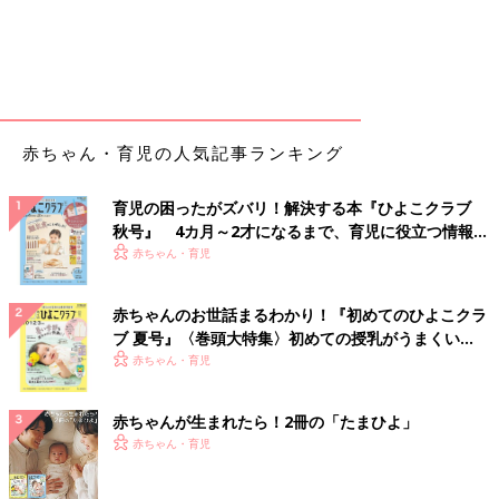
赤ちゃん・育児の人気記事ランキング
育児の困ったがズバリ！解決する本『ひよこクラブ
秋号』 4カ月～2才になるまで、育児に役立つ情報が
いっぱい！
赤ちゃん・育児
赤ちゃんのお世話まるわかり！『初めてのひよこクラ
ブ 夏号』〈巻頭大特集〉初めての授乳がうまくい
く！ おっぱい・ミルクの基本と夏のトラブル 解決テ
赤ちゃん・育児
ク
赤ちゃんが生まれたら！2冊の「たまひよ」
赤ちゃん・育児