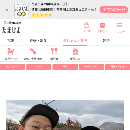
×
内祝い
SHOP
メニュー
TOP
妊娠・出産
赤ちゃん・育児
妊活
育児グッズ
病気・予防接種
離乳食
優待パス
ひよこクラブ
アプリ
SNS
キャンペーン
写真スタジオ