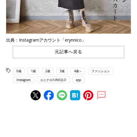
出典：Instagramアカウント「erynnico」
元記事へ戻る
0歳
1歳
2歳
3歳
4歳～
ファッション
Instagram
ユニクロ/UNIQLO
app