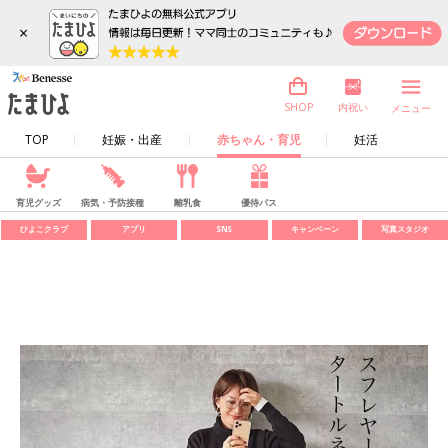
×
内祝い
SHOP
メニュー
TOP
妊娠・出産
赤ちゃん・育児
妊活
育児グッズ
病気・予防接種
離乳食
優待パス
ひよこクラブ
アプリ
SNS
キャンペーン
写真スタジオ