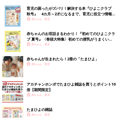
育児の困ったがズバリ！解決する本『ひよこクラブ
秋号』 4カ月～2才になるまで、育児に役立つ情報が
いっぱい！
赤ちゃん・育児
赤ちゃんのお世話まるわかり！『初めてのひよこクラ
ブ 夏号』〈巻頭大特集〉初めての授乳がうまくい
く！ おっぱい・ミルクの基本と夏のトラブル 解決テ
赤ちゃん・育児
ク
赤ちゃんが生まれたら！2冊の「たまひよ」
赤ちゃん・育児
アカチャンホンポでたまひよ雑誌を買うとポイント10
倍【期間限定】
赤ちゃん・育児
たまひよの雑誌
赤ちゃん・育児