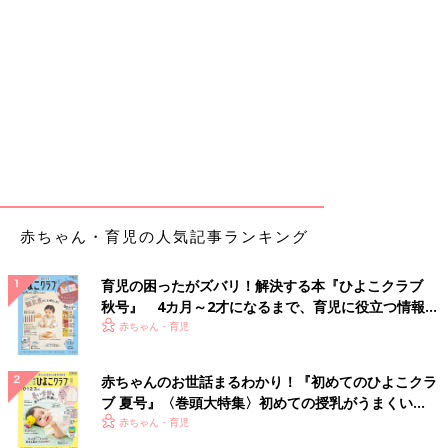
赤ちゃん・育児の人気記事ランキング
育児の困ったがズバリ！解決する本『ひよこクラブ
秋号』 4カ月～2才になるまで、育児に役立つ情報が
いっぱい！
赤ちゃん・育児
赤ちゃんのお世話まるわかり！『初めてのひよこクラ
ブ 夏号』〈巻頭大特集〉初めての授乳がうまくい
く！ おっぱい・ミルクの基本と夏のトラブル 解決テ
赤ちゃん・育児
ク