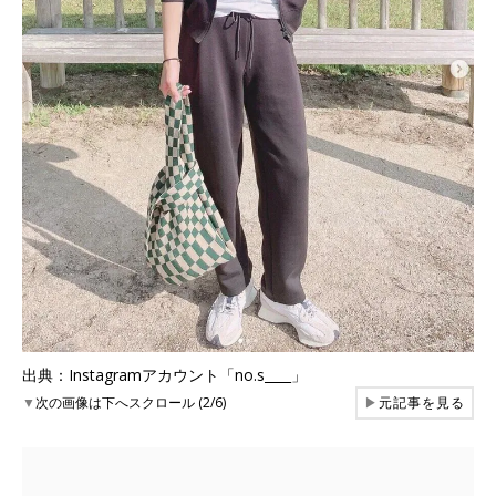
出典：Instagramアカウント「no.s____」
▼
次の画像は下へスクロール (2/6)
▶
元記事を見る