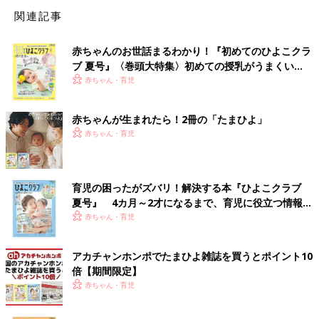
関連記事
赤ちゃんのお世話まるわかり！『初めてのひよこクラ
ブ 夏号』〈巻頭大特集〉初めての授乳がうまくい
く！ おっぱい・ミルクの基本と夏のトラブル 解決テ
赤ちゃん・育児
ク
赤ちゃんが生まれたら！2冊の「たまひよ」
赤ちゃん・育児
育児の困ったがズバリ！解決する本『ひよこクラブ
夏号』 4カ月～2才になるまで、育児に役立つ情報が
いっぱい！
赤ちゃん・育児
アカチャンホンポでたまひよ雑誌を買うとポイント10
倍【期間限定】
赤ちゃん・育児