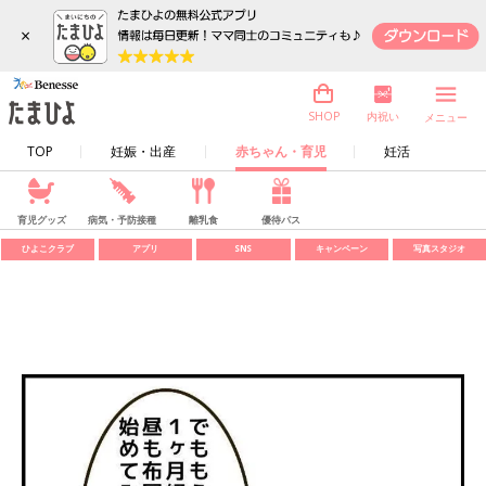
×
内祝い
SHOP
メニュー
TOP
妊娠・出産
赤ちゃん・育児
妊活
育児グッズ
病気・予防接種
離乳食
優待パス
ひよこクラブ
アプリ
SNS
キャンペーン
写真スタジオ