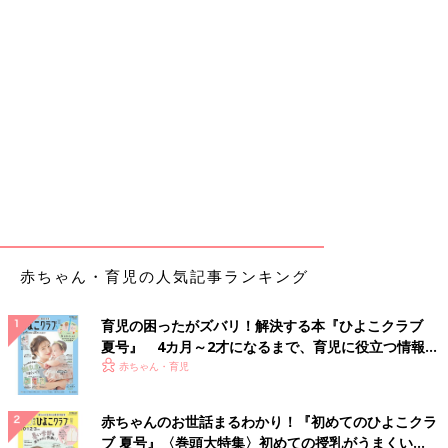
赤ちゃん・育児の人気記事ランキング
育児の困ったがズバリ！解決する本『ひよこクラブ
夏号』 4カ月～2才になるまで、育児に役立つ情報が
いっぱい！
赤ちゃん・育児
赤ちゃんのお世話まるわかり！『初めてのひよこクラ
ブ 夏号』〈巻頭大特集〉初めての授乳がうまくい