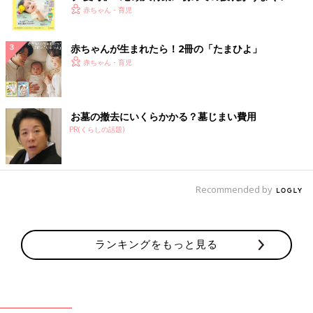
く！ おっぱい・ミルクの基本と夏のトラブル 解決テ
赤ちゃん・育児
ク
赤ちゃんが生まれたら！2冊の「たまひよ」
赤ちゃん・育児
お墓の撤去にいくらかかる？墓じまい費用
PR(くらしの話題)
Recommended by
ランキングをもっと見る