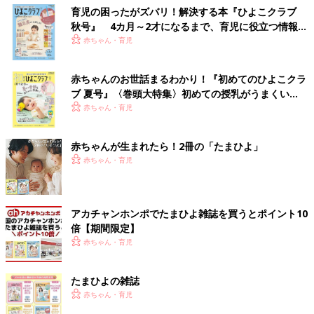
育児の困ったがズバリ！解決する本『ひよこクラブ
秋号』 4カ月～2才になるまで、育児に役立つ情報が
いっぱい！
赤ちゃん・育児
赤ちゃんのお世話まるわかり！『初めてのひよこクラ
ブ 夏号』〈巻頭大特集〉初めての授乳がうまくい
く！ おっぱい・ミルクの基本と夏のトラブル 解決テ
赤ちゃん・育児
ク
赤ちゃんが生まれたら！2冊の「たまひよ」
赤ちゃん・育児
アカチャンホンポでたまひよ雑誌を買うとポイント10
倍【期間限定】
赤ちゃん・育児
たまひよの雑誌
赤ちゃん・育児