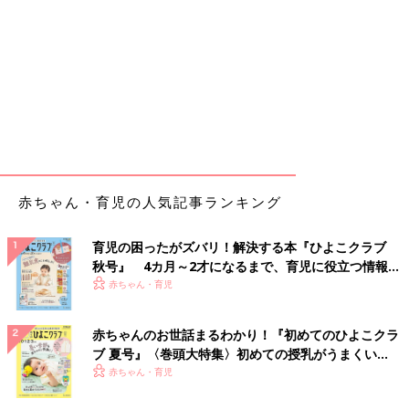
赤ちゃん・育児の人気記事ランキング
育児の困ったがズバリ！解決する本『ひよこクラブ
秋号』 4カ月～2才になるまで、育児に役立つ情報が
いっぱい！
赤ちゃん・育児
赤ちゃんのお世話まるわかり！『初めてのひよこクラ
ブ 夏号』〈巻頭大特集〉初めての授乳がうまくい
く！ おっぱい・ミルクの基本と夏のトラブル 解決テ
赤ちゃん・育児
ク