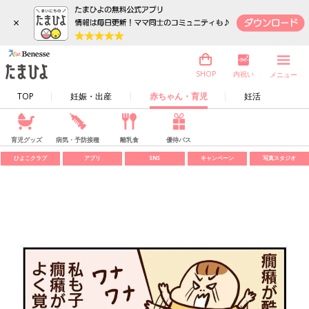
×
内祝い
SHOP
メニュー
TOP
妊娠・出産
赤ちゃん・育児
妊活
育児グッズ
病気・予防接種
離乳食
優待パス
ひよこクラブ
アプリ
SNS
キャンペーン
写真スタジオ