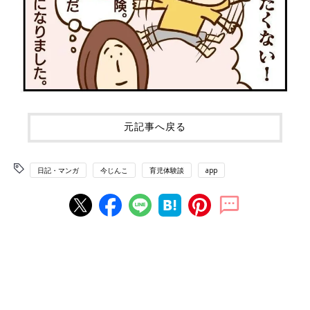
元記事へ戻る
日記・マンガ
今じんこ
育児体験談
app