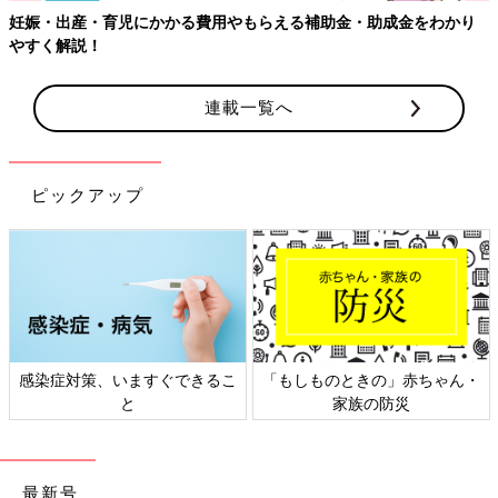
用やもらえる補助金・助成金をわかり
連載一覧へ
ピックアップ
できるこ
「もしものときの」赤ちゃん・
日本外来小児科学会リ
家族の防災
ト検討会
最新号