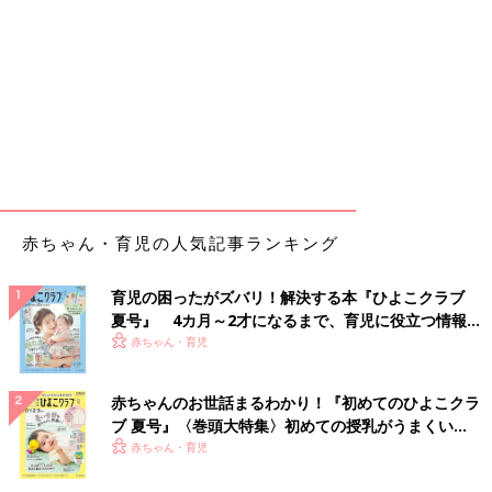
赤ちゃん・育児の人気記事ランキング
育児の困ったがズバリ！解決する本『ひよこクラブ
夏号』 4カ月～2才になるまで、育児に役立つ情報が
いっぱい！
赤ちゃん・育児
赤ちゃんのお世話まるわかり！『初めてのひよこクラ
ブ 夏号』〈巻頭大特集〉初めての授乳がうまくい
く！ おっぱい・ミルクの基本と夏のトラブル 解決テ
赤ちゃん・育児
ク