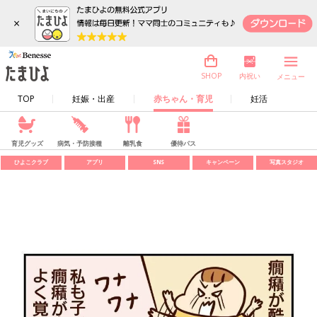
×
内祝い
SHOP
メニュー
TOP
妊娠・出産
赤ちゃん・育児
妊活
育児グッズ
病気・予防接種
離乳食
優待パス
ひよこクラブ
アプリ
SNS
キャンペーン
写真スタジオ