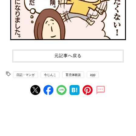
元記事へ戻る
日記・マンガ
今じんこ
育児体験談
app