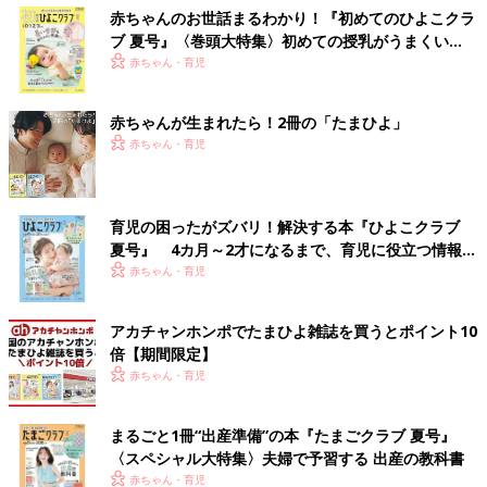
赤ちゃんのお世話まるわかり！『初めてのひよこクラ
ブ 夏号』〈巻頭大特集〉初めての授乳がうまくい
く！ おっぱい・ミルクの基本と夏のトラブル 解決テ
赤ちゃん・育児
ク
赤ちゃんが生まれたら！2冊の「たまひよ」
赤ちゃん・育児
育児の困ったがズバリ！解決する本『ひよこクラブ
夏号』 4カ月～2才になるまで、育児に役立つ情報が
いっぱい！
赤ちゃん・育児
アカチャンホンポでたまひよ雑誌を買うとポイント10
倍【期間限定】
赤ちゃん・育児
まるごと1冊“出産準備”の本『たまごクラブ 夏号』
〈スペシャル大特集〉夫婦で予習する 出産の教科書
赤ちゃん・育児