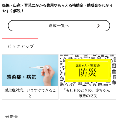
助金・助成金をわかり
連載一覧へ
ピックアップ
しものときの」赤ちゃん・
日本外来小児科学会リーフレッ
六星占
家族の防災
ト検討会
最新号