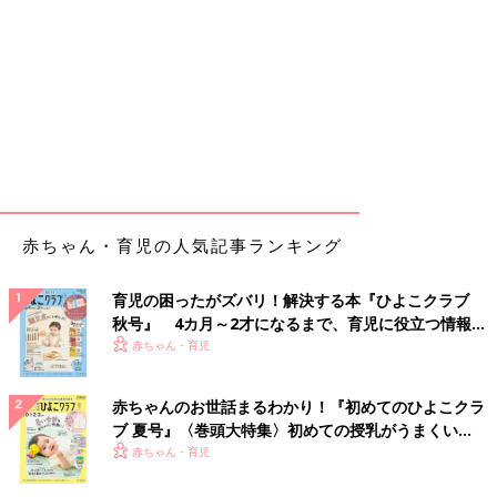
赤ちゃん・育児の人気記事ランキング
育児の困ったがズバリ！解決する本『ひよこクラブ
秋号』 4カ月～2才になるまで、育児に役立つ情報が
いっぱい！
赤ちゃん・育児
赤ちゃんのお世話まるわかり！『初めてのひよこクラ
ブ 夏号』〈巻頭大特集〉初めての授乳がうまくい
く！ おっぱい・ミルクの基本と夏のトラブル 解決テ
赤ちゃん・育児
ク