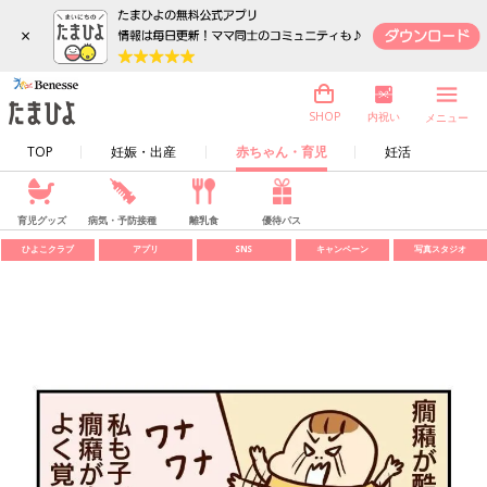
×
内祝い
SHOP
メニュー
TOP
妊娠・出産
赤ちゃん・育児
妊活
育児グッズ
病気・予防接種
離乳食
優待パス
ひよこクラブ
アプリ
SNS
キャンペーン
写真スタジオ