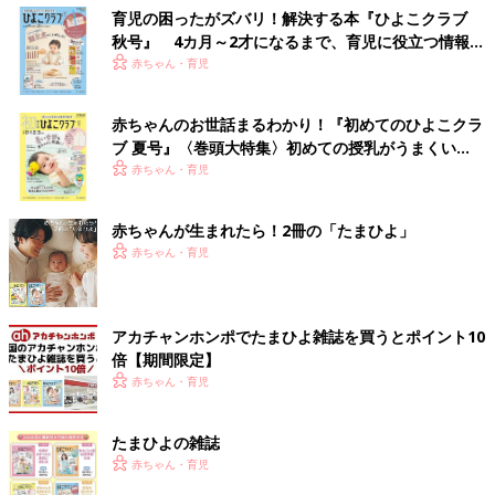
育児の困ったがズバリ！解決する本『ひよこクラブ
秋号』 4カ月～2才になるまで、育児に役立つ情報が
いっぱい！
赤ちゃん・育児
赤ちゃんのお世話まるわかり！『初めてのひよこクラ
ブ 夏号』〈巻頭大特集〉初めての授乳がうまくい
く！ おっぱい・ミルクの基本と夏のトラブル 解決テ
赤ちゃん・育児
ク
赤ちゃんが生まれたら！2冊の「たまひよ」
赤ちゃん・育児
アカチャンホンポでたまひよ雑誌を買うとポイント10
倍【期間限定】
赤ちゃん・育児
たまひよの雑誌
赤ちゃん・育児