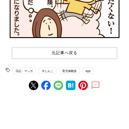
元記事へ戻る
日記・マンガ
今じんこ
育児体験談
app