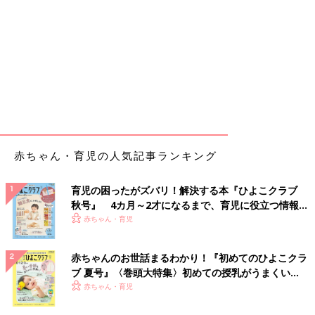
赤ちゃん・育児の人気記事ランキング
育児の困ったがズバリ！解決する本『ひよこクラブ
秋号』 4カ月～2才になるまで、育児に役立つ情報が
いっぱい！
赤ちゃん・育児
赤ちゃんのお世話まるわかり！『初めてのひよこクラ
ブ 夏号』〈巻頭大特集〉初めての授乳がうまくい
く！ おっぱい・ミルクの基本と夏のトラブル 解決テ
赤ちゃん・育児
ク