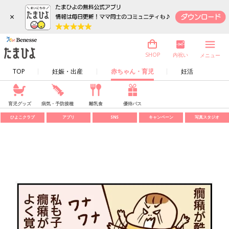
×
内祝い
SHOP
メニュー
TOP
妊娠・出産
赤ちゃん・育児
妊活
育児グッズ
病気・予防接種
離乳食
優待パス
ひよこクラブ
アプリ
SNS
キャンペーン
写真スタジオ