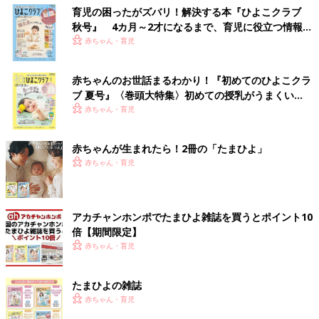
育児の困ったがズバリ！解決する本『ひよこクラブ
秋号』 4カ月～2才になるまで、育児に役立つ情報が
いっぱい！
赤ちゃん・育児
赤ちゃんのお世話まるわかり！『初めてのひよこクラ
ブ 夏号』〈巻頭大特集〉初めての授乳がうまくい
く！ おっぱい・ミルクの基本と夏のトラブル 解決テ
赤ちゃん・育児
ク
赤ちゃんが生まれたら！2冊の「たまひよ」
赤ちゃん・育児
アカチャンホンポでたまひよ雑誌を買うとポイント10
倍【期間限定】
赤ちゃん・育児
たまひよの雑誌
赤ちゃん・育児