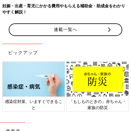
もらえる補助金・助成金をわかり
【ワクチン接種できるものも】妊
連載一覧へ
ピックアップ
るこ
「もしものときの」赤ちゃん・
日本外来小児科学会リーフレ
家族の防災
ト検討会
最新号