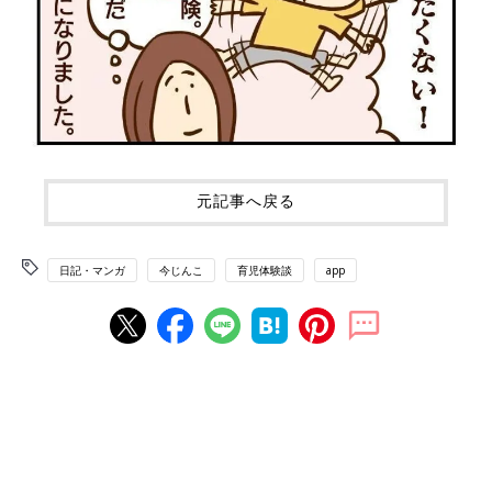
元記事へ戻る
日記・マンガ
今じんこ
育児体験談
app