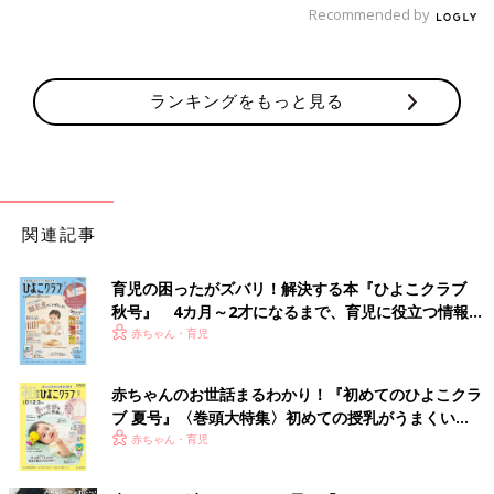
Recommended by
ランキングをもっと見る
関連記事
育児の困ったがズバリ！解決する本『ひよこクラブ
秋号』 4カ月～2才になるまで、育児に役立つ情報が
いっぱい！
赤ちゃん・育児
赤ちゃんのお世話まるわかり！『初めてのひよこクラ
ブ 夏号』〈巻頭大特集〉初めての授乳がうまくい
く！ おっぱい・ミルクの基本と夏のトラブル 解決テ
赤ちゃん・育児
ク