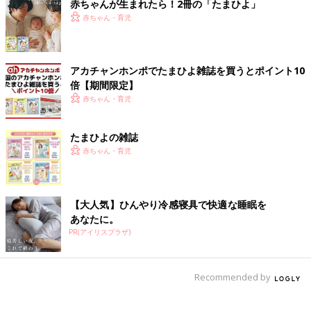
赤ちゃんが生まれたら！2冊の「たまひよ」
赤ちゃん・育児
アカチャンホンポでたまひよ雑誌を買うとポイント10
倍【期間限定】
赤ちゃん・育児
たまひよの雑誌
赤ちゃん・育児
【大人気】ひんやり冷感寝具で快適な睡眠を
あなたに。
PR(アイリスプラザ)
Recommended by