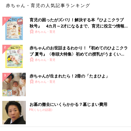
赤ちゃん・育児の人気記事ランキング
育児の困ったがズバリ！解決する本『ひよこクラブ
秋号』 4カ月～2才になるまで、育児に役立つ情報が
いっぱい！
赤ちゃん・育児
赤ちゃんのお世話まるわかり！『初めてのひよこクラ
ブ 夏号』〈巻頭大特集〉初めての授乳がうまくい
く！ おっぱい・ミルクの基本と夏のトラブル 解決テ
赤ちゃん・育児
ク
赤ちゃんが生まれたら！2冊の「たまひよ」
赤ちゃん・育児
お墓の撤去にいくらかかる？墓じまい費用
PR(くらしの話題)