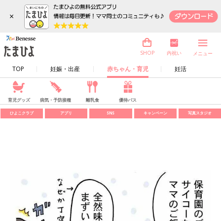
×
内祝い
SHOP
メニュー
TOP
妊娠・出産
赤ちゃん・育児
妊活
育児グッズ
病気・予防接種
離乳食
優待パス
ひよこクラブ
アプリ
SNS
キャンペーン
写真スタジオ