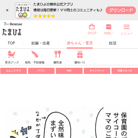
×
内祝い
SHOP
メニュー
TOP
妊娠・出産
赤ちゃん・育児
妊活
育児グッズ
病気・予防接種
離乳食
優待パス
ひよこクラブ
アプリ
SNS
キャンペーン
写真スタジオ