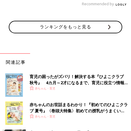
Recommended by
ランキングをもっと見る
関連記事
育児の困ったがズバリ！解決する本『ひよこクラブ
秋号』 4カ月～2才になるまで、育児に役立つ情報が
いっぱい！
赤ちゃん・育児
赤ちゃんのお世話まるわかり！『初めてのひよこクラ
ブ 夏号』〈巻頭大特集〉初めての授乳がうまくい
く！ おっぱい・ミルクの基本と夏のトラブル 解決テ
赤ちゃん・育児
ク