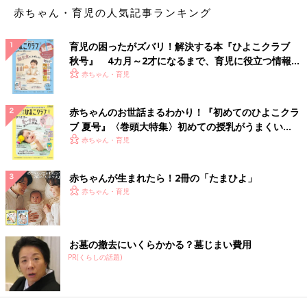
赤ちゃん・育児の人気記事ランキング
育児の困ったがズバリ！解決する本『ひよこクラブ
秋号』 4カ月～2才になるまで、育児に役立つ情報が
いっぱい！
赤ちゃん・育児
赤ちゃんのお世話まるわかり！『初めてのひよこクラ
ブ 夏号』〈巻頭大特集〉初めての授乳がうまくい
く！ おっぱい・ミルクの基本と夏のトラブル 解決テ
赤ちゃん・育児
ク
赤ちゃんが生まれたら！2冊の「たまひよ」
赤ちゃん・育児
お墓の撤去にいくらかかる？墓じまい費用
PR(くらしの話題)