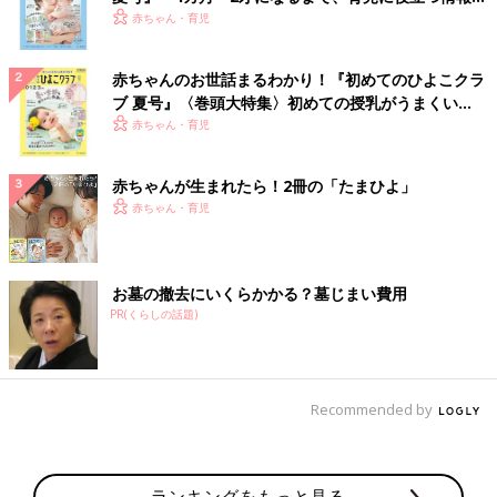
いっぱい！
赤ちゃん・育児
赤ちゃんのお世話まるわかり！『初めてのひよこクラ
ブ 夏号』〈巻頭大特集〉初めての授乳がうまくい
く！ おっぱい・ミルクの基本と夏のトラブル 解決テ
赤ちゃん・育児
ク
赤ちゃんが生まれたら！2冊の「たまひよ」
赤ちゃん・育児
お墓の撤去にいくらかかる？墓じまい費用
PR(くらしの話題)
Recommended by
ランキングをもっと見る