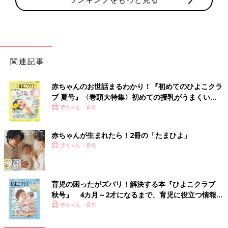
関連記事
赤ちゃんのお世話まるわかり！『初めてのひよこクラ
ブ 夏号』〈巻頭大特集〉初めての授乳がうまくい
く！ おっぱい・ミルクの基本と夏のトラブル 解決テ
赤ちゃん・育児
ク
赤ちゃんが生まれたら！2冊の「たまひよ」
赤ちゃん・育児
育児の困ったがズバリ！解決する本『ひよこクラブ
秋号』 4カ月～2才になるまで、育児に役立つ情報が
いっぱい！
赤ちゃん・育児