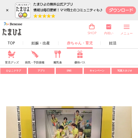
×
内祝い
SHOP
メニュー
TOP
妊娠・出産
赤ちゃん・育児
妊活
育児グッズ
病気・予防接種
離乳食
優待パス
ひよこクラブ
アプリ
SNS
キャンペーン
写真スタジオ