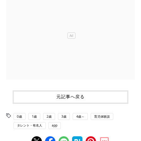
元記事へ戻る
0歳
1歳
2歳
3歳
4歳～
育児体験談
タレント・有名人
app