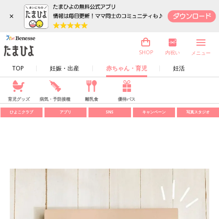
×
内祝い
SHOP
メニュー
TOP
妊娠・出産
赤ちゃん・育児
妊活
育児グッズ
病気・予防接種
離乳食
優待パス
ひよこクラブ
アプリ
SNS
キャンペーン
写真スタジオ