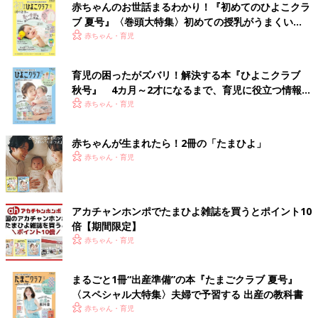
赤ちゃんのお世話まるわかり！『初めてのひよこクラ
ブ 夏号』〈巻頭大特集〉初めての授乳がうまくい
く！ おっぱい・ミルクの基本と夏のトラブル 解決テ
赤ちゃん・育児
ク
育児の困ったがズバリ！解決する本『ひよこクラブ
秋号』 4カ月～2才になるまで、育児に役立つ情報が
いっぱい！
赤ちゃん・育児
赤ちゃんが生まれたら！2冊の「たまひよ」
赤ちゃん・育児
アカチャンホンポでたまひよ雑誌を買うとポイント10
倍【期間限定】
赤ちゃん・育児
まるごと1冊“出産準備”の本『たまごクラブ 夏号』
〈スペシャル大特集〉夫婦で予習する 出産の教科書
赤ちゃん・育児