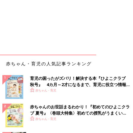
赤ちゃん・育児の人気記事ランキング
育児の困ったがズバリ！解決する本『ひよこクラブ
秋号』 4カ月～2才になるまで、育児に役立つ情報が
いっぱい！
赤ちゃん・育児
赤ちゃんのお世話まるわかり！『初めてのひよこクラ
ブ 夏号』〈巻頭大特集〉初めての授乳がうまくい
く！ おっぱい・ミルクの基本と夏のトラブル 解決テ
赤ちゃん・育児
ク