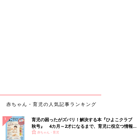
赤ちゃん・育児の人気記事ランキング
育児の困ったがズバリ！解決する本『ひよこクラブ
秋号』 4カ月～2才になるまで、育児に役立つ情報が
いっぱい！
赤ちゃん・育児