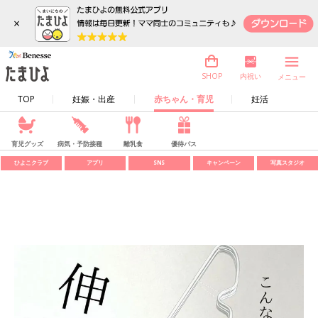
×
内祝い
SHOP
メニュー
TOP
妊娠・出産
赤ちゃん・育児
妊活
育児グッズ
病気・予防接種
離乳食
優待パス
ひよこクラブ
アプリ
SNS
キャンペーン
写真スタジオ