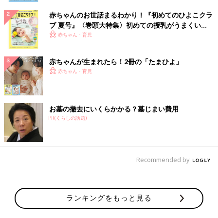
赤ちゃんのお世話まるわかり！『初めてのひよこクラ
ブ 夏号』〈巻頭大特集〉初めての授乳がうまくい
く！ おっぱい・ミルクの基本と夏のトラブル 解決テ
赤ちゃん・育児
ク
赤ちゃんが生まれたら！2冊の「たまひよ」
赤ちゃん・育児
お墓の撤去にいくらかかる？墓じまい費用
PR(くらしの話題)
Recommended by
ランキングをもっと見る