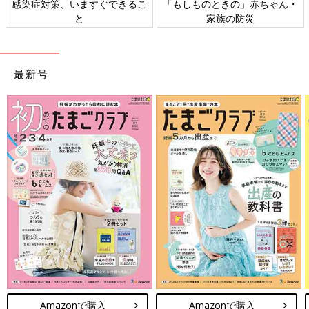
日本外来小児科学会リーフレッ
六星占術 細木かおりさんの人生
ト検討会
相談
最新号
Amazonで購入
Amazonで購入