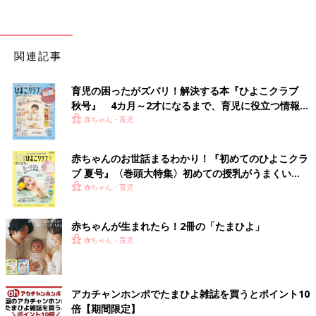
関連記事
育児の困ったがズバリ！解決する本『ひよこクラブ
秋号』 4カ月～2才になるまで、育児に役立つ情報が
いっぱい！
赤ちゃん・育児
赤ちゃんのお世話まるわかり！『初めてのひよこクラ
ブ 夏号』〈巻頭大特集〉初めての授乳がうまくい
く！ おっぱい・ミルクの基本と夏のトラブル 解決テ
赤ちゃん・育児
ク
赤ちゃんが生まれたら！2冊の「たまひよ」
赤ちゃん・育児
アカチャンホンポでたまひよ雑誌を買うとポイント10
倍【期間限定】