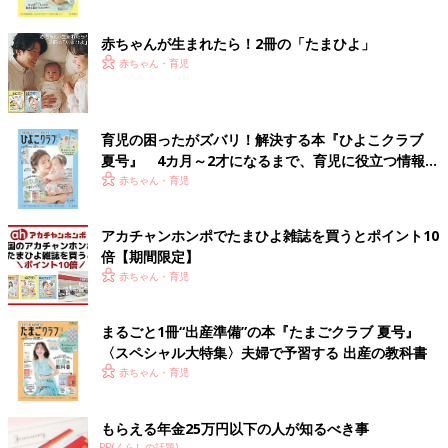
ク
赤ちゃんが生まれたら！2冊の「たまひよ」
赤ちゃん・育児
育児の困ったがズバリ！解決する本『ひよこクラブ
夏号』 4カ月～2才になるまで、育児に役立つ情報が
いっぱい！
赤ちゃん・育児
アカチャンホンポでたまひよ雑誌を買うとポイント10
倍【期間限定】
赤ちゃん・育児
まるごと1冊“出産準備”の本『たまごクラブ 夏号』
〈スペシャル大特集〉夫婦で予習する 出産の教科書
赤ちゃん・育児
もらえる年金25万円以下の人が知るべき事
PR(くらしの話題)