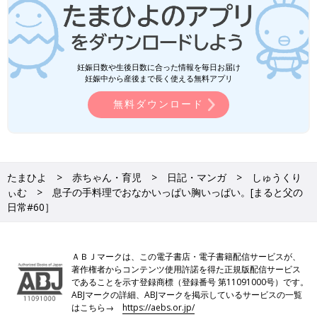
妊娠日数や生後日数に合った情報を毎日お届け
妊娠中から産後まで長く使える無料アプリ
無料ダウンロード
たまひよ
赤ちゃん・育児
日記・マンガ
しゅうくり
ぃむ
息子の手料理でおなかいっぱい胸いっぱい。[まると父の
日常#60］
ＡＢＪマークは、この電子書店・電子書籍配信サービスが、
著作権者からコンテンツ使用許諾を得た正規版配信サービス
であることを示す登録商標（登録番号 第11091000号）です。
ABJマークの詳細、ABJマークを掲示しているサービスの一覧
はこちら→
https://aebs.or.jp/