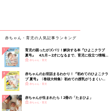
赤ちゃん・育児の人気記事ランキング
育児の困ったがズバリ！解決する本『ひよこクラブ
夏号』 4カ月～2才になるまで、育児に役立つ情報が
いっぱい！
赤ちゃん・育児
赤ちゃんのお世話まるわかり！『初めてのひよこクラ
ブ 夏号』〈巻頭大特集〉初めての授乳がうまくい
く！ おっぱい・ミルクの基本と夏のトラブル 解決テ
赤ちゃん・育児
ク
赤ちゃんが生まれたら！2冊の「たまひよ」
赤ちゃん・育児