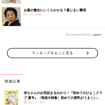
お墓の撤去にいくらかかる？墓じまい費用
PR(くらしの話題)
Recommended by
ランキングをもっと見る
関連記事
赤ちゃんのお世話まるわかり！『初めてのひよこクラ
ブ 夏号』〈巻頭大特集〉初めての授乳がうまくい
く！ おっぱい・ミルクの基本と夏のトラブル 解決テ
赤ちゃん・育児