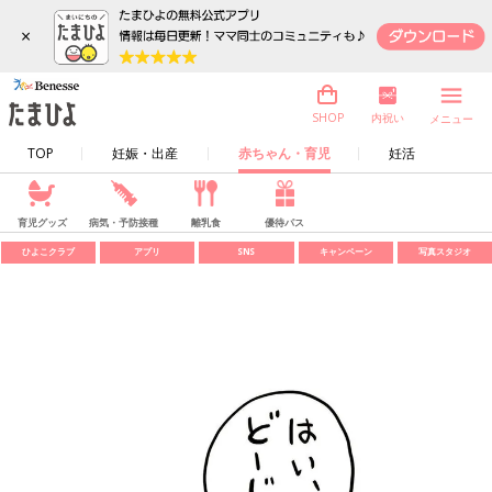
×
内祝い
SHOP
メニュー
TOP
妊娠・出産
赤ちゃん・育児
妊活
育児グッズ
病気・予防接種
離乳食
優待パス
ひよこクラブ
アプリ
SNS
キャンペーン
写真スタジオ