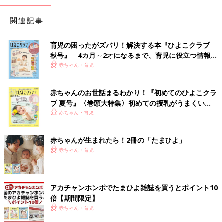
関連記事
育児の困ったがズバリ！解決する本『ひよこクラブ
秋号』 4カ月～2才になるまで、育児に役立つ情報が
いっぱい！
赤ちゃん・育児
赤ちゃんのお世話まるわかり！『初めてのひよこクラ
ブ 夏号』〈巻頭大特集〉初めての授乳がうまくい
く！ おっぱい・ミルクの基本と夏のトラブル 解決テ
赤ちゃん・育児
ク
赤ちゃんが生まれたら！2冊の「たまひよ」
赤ちゃん・育児
アカチャンホンポでたまひよ雑誌を買うとポイント10
倍【期間限定】
赤ちゃん・育児