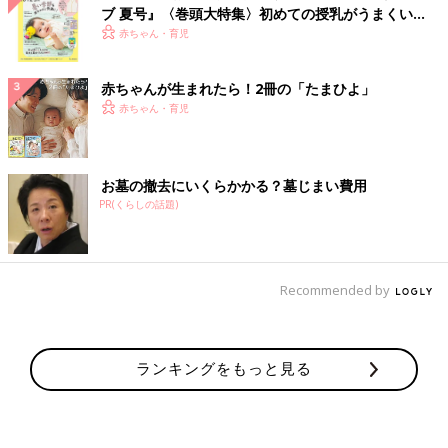
ブ 夏号』〈巻頭大特集〉初めての授乳がうまくい
く！ おっぱい・ミルクの基本と夏のトラブル 解決テ
赤ちゃん・育児
ク
赤ちゃんが生まれたら！2冊の「たまひよ」
赤ちゃん・育児
お墓の撤去にいくらかかる？墓じまい費用
PR(くらしの話題)
Recommended by
ランキングをもっと見る