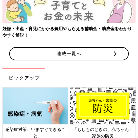
わかり
【ワクチン接種できるものも】妊婦の感染症対策、知ってお
連載一覧へ
ピックアップ
赤ちゃん・
日本外来小児科学会リーフレッ
六星占術 細木かおり
災
ト検討会
相談