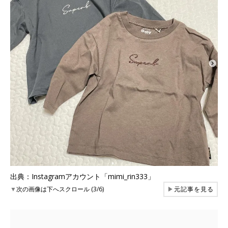
出典：Instagramアカウント「mimi_rin333」
▼
次の画像は下へスクロール (3/6)
▶
元記事を見る