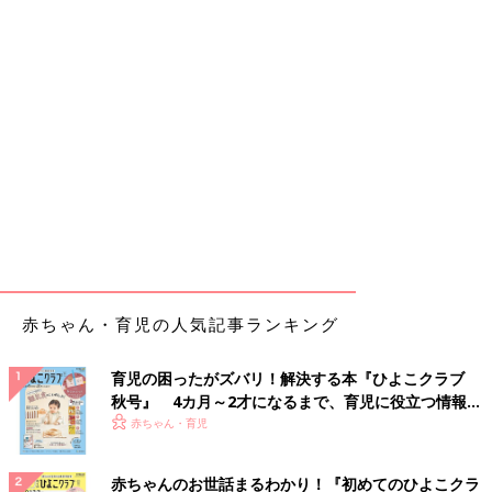
赤ちゃん・育児の人気記事ランキング
育児の困ったがズバリ！解決する本『ひよこクラブ
秋号』 4カ月～2才になるまで、育児に役立つ情報が
いっぱい！
赤ちゃん・育児
赤ちゃんのお世話まるわかり！『初めてのひよこクラ