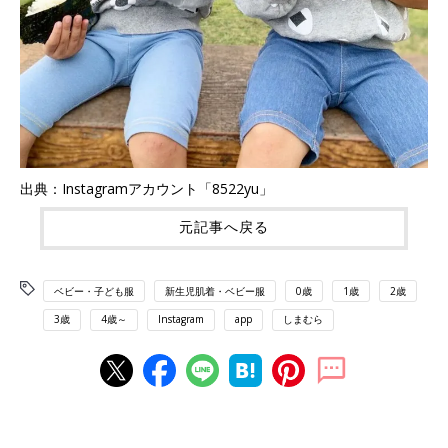
出典：Instagramアカウント「8522yu」
元記事へ戻る
ベビー・子ども服
新生児肌着・ベビー服
0歳
1歳
2歳
3歳
4歳～
Instagram
app
しまむら