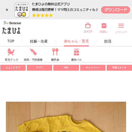
×
内祝い
SHOP
メニュー
TOP
妊娠・出産
赤ちゃん・育児
妊活
育児グッズ
病気・予防接種
離乳食
優待パス
ひよこクラブ
アプリ
SNS
キャンペーン
写真スタジオ